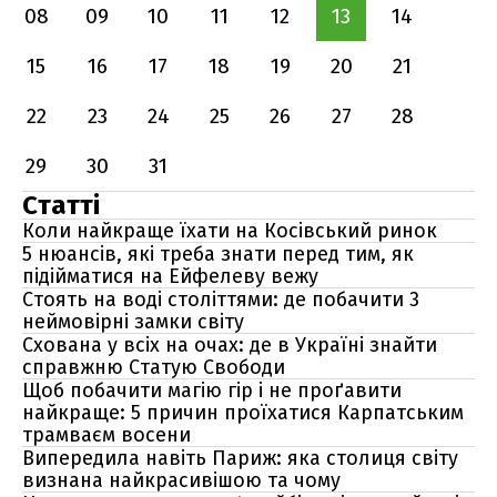
08
09
10
11
12
13
14
15
16
17
18
19
20
21
22
23
24
25
26
27
28
29
30
31
Статті
Коли найкраще їхати на Косівський ринок
5 нюансів, які треба знати перед тим, як
підійматися на Ейфелеву вежу
Стоять на воді століттями: де побачити 3
неймовірні замки світу
Схована у всіх на очах: де в Україні знайти
справжню Статую Свободи
Щоб побачити магію гір і не проґавити
найкраще: 5 причин проїхатися Карпатським
трамваєм восени
Випередила навіть Париж: яка столиця світу
визнана найкрасивішою та чому