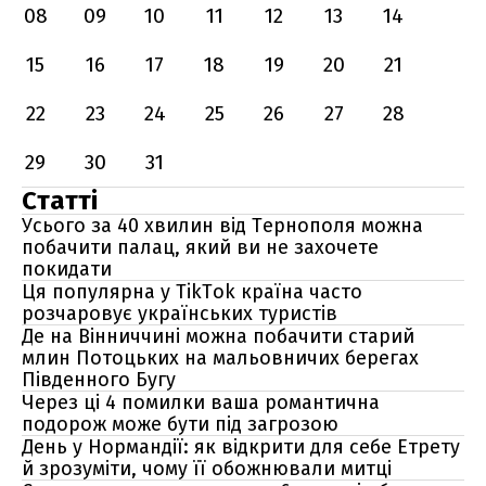
08
09
10
11
12
13
14
15
16
17
18
19
20
21
22
23
24
25
26
27
28
29
30
31
Статті
Усього за 40 хвилин від Тернополя можна
побачити палац, який ви не захочете
покидати
Ця популярна у TikTok країна часто
розчаровує українських туристів
Де на Вінниччині можна побачити старий
млин Потоцьких на мальовничих берегах
Південного Бугу
Через ці 4 помилки ваша романтична
подорож може бути під загрозою
День у Нормандії: як відкрити для себе Етрету
й зрозуміти, чому її обожнювали митці