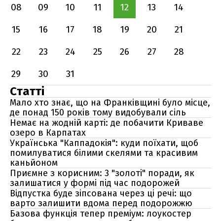
08
09
10
11
12
13
14
15
16
17
18
19
20
21
22
23
24
25
26
27
28
29
30
31
Статті
Мало хто знає, що на Франківщині було місце,
де понад 150 років тому видобували сіль
Немає на жодній карті: де побачити Криваве
озеро в Карпатах
Українська "Каппадокія": куди поїхати, щоб
помилуватися білими скелями та красивим
каньйоном
Приємне з корисним: 3 "золоті" поради, як
залишатися у формі під час подорожей
Відпустка буде зіпсована через ці речі: що
варто залишити вдома перед подорожжю
Базова функція тепер преміум: лоукостер