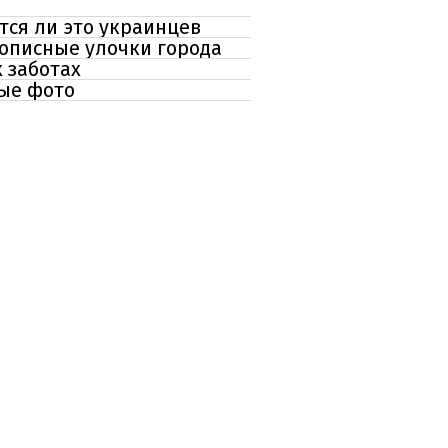
тся ли это украинцев
вописные улочки города
 заботах
ые фото