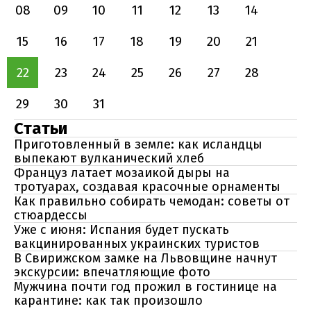
08
09
10
11
12
13
14
15
16
17
18
19
20
21
22
23
24
25
26
27
28
29
30
31
Статьи
Приготовленный в земле: как исландцы
выпекают вулканический хлеб
Француз латает мозаикой дыры на
тротуарах, создавая красочные орнаменты
Как правильно собирать чемодан: советы от
стюардессы
Уже с июня: Испания будет пускать
вакцинированных украинских туристов
В Свирижском замке на Львовщине начнут
экскурсии: впечатляющие фото
Мужчина почти год прожил в гостинице на
карантине: как так произошло