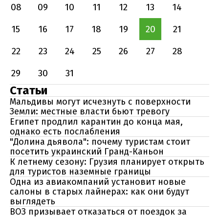
08
09
10
11
12
13
14
15
16
17
18
19
20
21
22
23
24
25
26
27
28
29
30
31
Статьи
Мальдивы могут исчезнуть с поверхности
Земли: местные власти бьют тревогу
Египет продлил карантин до конца мая,
однако есть послабления
"Долина дьявола": почему туристам стоит
посетить украинский Гранд-Каньон
К летнему сезону: Грузия планирует открыть
для туристов наземные границы
Одна из авиакомпаний установит новые
салоны в старых лайнерах: как они будут
выглядеть
ВОЗ призывает отказаться от поездок за