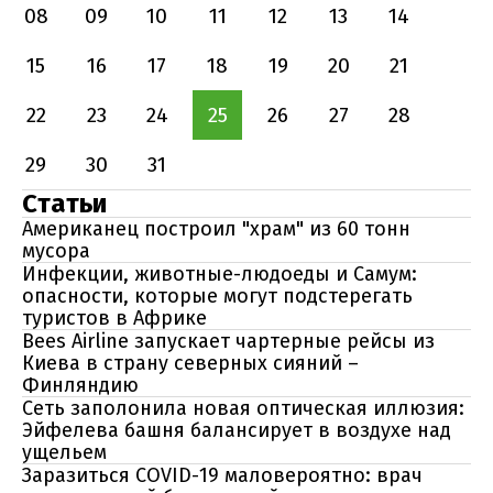
08
09
10
11
12
13
14
15
16
17
18
19
20
21
22
23
24
25
26
27
28
29
30
31
Статьи
Американец построил "храм" из 60 тонн
мусора
Инфекции, животные-людоеды и Самум:
опасности, которые могут подстерегать
туристов в Африке
Bees Airline запускает чартерные рейсы из
Киева в страну северных сияний –
Финляндию
Сеть заполонила новая оптическая иллюзия:
Эйфелева башня балансирует в воздухе над
ущельем
Заразиться COVID-19 маловероятно: врач