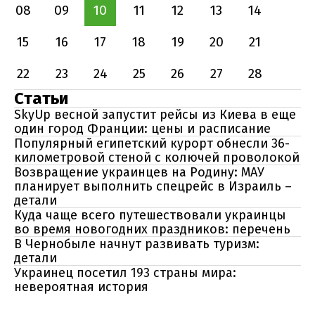
08
09
10
11
12
13
14
15
16
17
18
19
20
21
22
23
24
25
26
27
28
Статьи
SkyUp весной запустит рейсы из Киева в еще
один город Франции: цены и расписание
Популярный египетский курорт обнесли 36-
километровой стеной с колючей проволокой
Возвращение украинцев на Родину: МАУ
планирует выполнить спецрейс в Израиль –
детали
Куда чаще всего путешествовали украинцы
во время новогодних праздников: перечень
В Чернобыле начнут развивать туризм:
детали
Украинец посетил 193 страны мира:
невероятная история