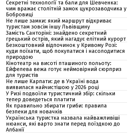
Секретні технології та бали для Шевченка:
чим вражає столітній замок цукрозаводчика у
Бобровиці
Не лише замки: який маршрут відкриває
туристам зовсім іншу Львівщину
Замість Санторіні: знайдено секретний
грецький острів, який нагадує елітний курорт
Безкоштовний відпочинок у Кривому Розі:
куди поїхати, щоб покупатися і насолодитися
природою
Кінотеатр на висоті пташиного польоту:
Ейфелева вежа готує неймовірний сюрприз
для туристів
Не лише Карпати: де в Україні вода
виявилася найчистішою у 2026 році
У Ризі подвоїли туристичний збір: скільки
тепер доведеться платити
Як правильно збирати гриби: правила
безпеки для новачків
Українська туристка назвала найважливіші
нюанси, які варто знати перед поїздкою до
Албанії