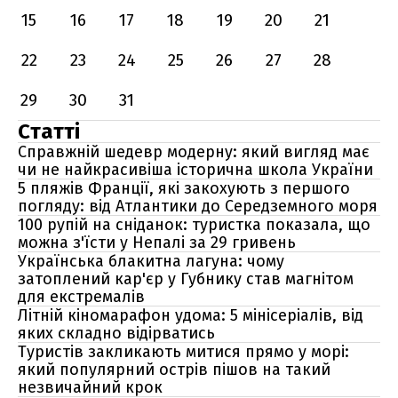
15
16
17
18
19
20
21
22
23
24
25
26
27
28
29
30
31
Статті
Справжній шедевр модерну: який вигляд має
чи не найкрасивіша історична школа України
5 пляжів Франції, які закохують з першого
погляду: від Атлантики до Середземного моря
100 рупій на сніданок: туристка показала, що
можна з'їсти у Непалі за 29 гривень
Українська блакитна лагуна: чому
затоплений кар'єр у Губнику став магнітом
для екстремалів
Літній кіномарафон удома: 5 мінісеріалів, від
яких складно відірватись
Туристів закликають митися прямо у морі:
який популярний острів пішов на такий
незвичайний крок