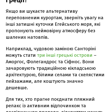
Греції?
Якщо ви шукаєте альтернативу
переповненим курортам, зверніть увагу на
інші затишні куточки Егейського моря, які
пропонують неймовірну атмосферу без
шалених натовпів.
Наприклад, чудовою заміною Санторіні
можуть стати
три інші грецькі острови
–
Аморгос, Фолегандрос та Сіфнос. Вони
зачаровують традиційною кікладською
архітектурою, білими селами та скелястими
пейзажами, але коштують значно
дешевше.
Для тих, хто прагне поєднати пляжний
релакс із активним відпочинком та