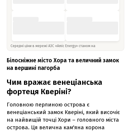
Середні ціни в мережі АЗС «Amic Energy» станом на
Білосніжне місто Хора та величний замок
на вершині пагорба
Чим вражає венеціанська
фортеця Кверіні?
Головною перлиною острова є
венеціанський замок Кверіні, який височіє
на найвищій точці Хори – головного міста
острова. Ця велична кам'яна корона