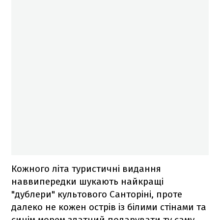
Кожного літа туристичні видання
наввипередки шукають найкращі
"дублери" культового Санторіні, проте
далеко не кожен острів із білими стінами та
синім морем здатний подарувати ту саму