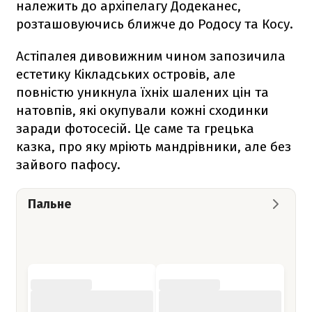
належить до архіпелагу Додеканес,
розташовуючись ближче до Родосу та Косу.
Астіпалея дивовижним чином запозичила
естетику Кікладських островів, але
повністю уникнула їхніх шалених цін та
натовпів, які окупували кожні сходинки
заради фотосесій. Це саме та грецька
казка, про яку мріють мандрівники, але без
зайвого пафосу.
Пальне