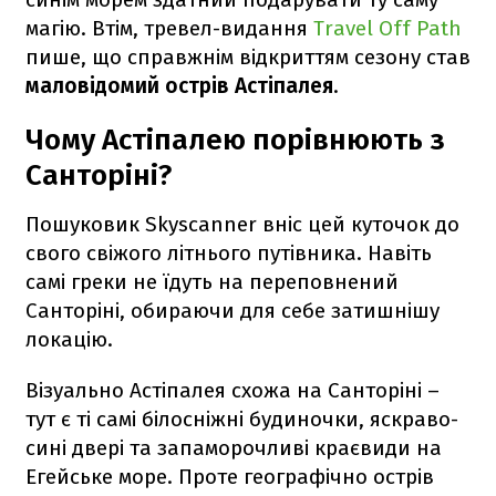
магію. Втім, тревел-видання
Travel Off Path
пише, що справжнім відкриттям сезону став
маловідомий острів Астіпалея
.
Чому Астіпалею порівнюють з
Санторіні?
Пошуковик Skyscanner вніс цей куточок до
свого свіжого літнього путівника. Навіть
самі греки не їдуть на переповнений
Санторіні, обираючи для себе затишнішу
локацію.
Візуально Астіпалея схожа на Санторіні –
тут є ті самі білосніжні будиночки, яскраво-
сині двері та запаморочливі краєвиди на
Егейське море. Проте географічно острів