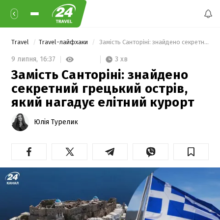
Travel
Travel-лайфхаки
 Замість Санторіні: знайдено секретний грецький острів, який нагадує елітний курорт 
3 хв
9 липня,
16:37
Замість Санторіні: знайдено
секретний грецький острів,
який нагадує елітний курорт
Юлія Турелик