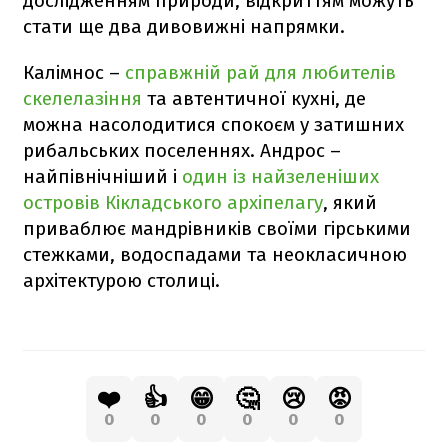
дослідженням природи, відкриттям можуть
стати ще два дивовижні напрямки.
Калімнос –
справжній рай для любителів
скелелазіння
та автентичної кухні, де
можна насолодитися спокоєм у затишних
рибальських поселеннях. Андрос –
найпівнічніший і
один із найзеленіших
островів Кікладського архіпелагу
, який
приваблює мандрівників своїми гірськими
стежками, водоспадами та неокласичною
архітектурою столиці.
❤️
👍
😁
🤔
😢
😡
0
0
0
0
0
0