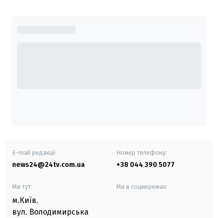
E-mail редакції
Номер телефону:
news24@24tv.com.ua
+38 044 390 5077
Ми тут:
Ми в соцмережах:
м.Київ
,
вул. Володимирська