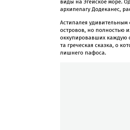
виды на Эгейское море. О
архипелагу Додеканес, ра
Астипалея удивительным 
островов, но полностью и
оккупировавших каждую с
та греческая сказка, о к
лишнего пафоса.