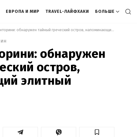
ЕВРОПА И МИР
TRAVEL-ЛАЙФХАКИ
БОЛЬШЕ
 Вместо Санторини: обнаружен тайный греческий остров, напоминающий элитный курорт 
мин
орини: обнаружен
еский остров,
ий элитный