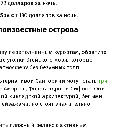
т
72 долларов за ночь,
 Spa от
130 долларов за ночь.
лоизвестные острова
иву переполненным курортам, обратите
е уголки Эгейского моря, которые
атмосферу без безумных толп.
ьтернативой Санторини могут стать
три
– Аморгос, Фолегандрос и Сифнос. Они
ой кикладской архитектурой, белыми
пейзажами, но стоят значительно
стить пляжный релакс с активным