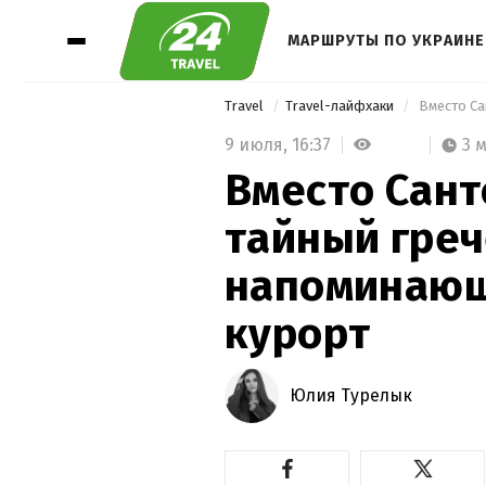
МАРШРУТЫ ПО УКРАИНЕ
Travel
Travel-лайфхаки
9 июля,
16:37
3 
Вместо Сант
тайный греч
напоминающ
курорт
Юлия Турелык