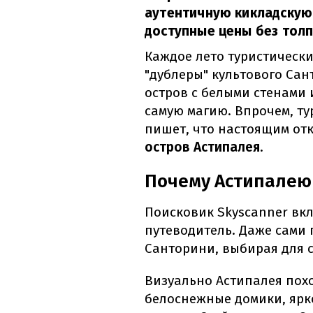
аутентичную кикладскую
доступные цены без толп
Каждое лето туристическ
"дублеры" культового Сан
остров с белыми стенами 
самую магию. Впрочем, т
пишет, что настоящим от
остров Астипалея
.
Почему Астипалею
Поисковик Skyscanner вкл
путеводитель. Даже сами 
Санторини, выбирая для с
Визуально Астипалея похо
белоснежные домики, ярк