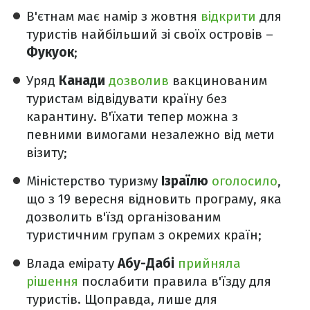
В'єтнам має намір з жовтня
відкрити
для
туристів найбільший зі своїх островів –
Фукуок
;
Уряд
Канади
дозволив
вакцинованим
туристам відвідувати країну без
карантину. В'їхати тепер можна з
певними вимогами незалежно від мети
візиту;
Міністерство туризму
Ізраїлю
оголосило
,
що з 19 вересня відновить програму, яка
дозволить в'їзд організованим
туристичним групам з окремих країн;
Влада емірату
Абу-Дабі
прийняла
рішення
послабити правила в'їзду для
туристів. Щоправда, лише для