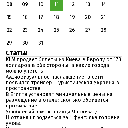
08
09
10
11
12
13
14
15
16
17
18
19
20
21
22
23
24
25
26
27
28
29
30
31
Статьи
KLM продает билеты из Киева в Европу от 178
долларов в обе стороны: в какие города
можно улететь
Аудиовизуальное наслаждение: в сети
появился трейлер "Туристическая Украина в
пространстве"
В Египте установят минимальные цены на
размещение в отеле: сколько обойдется
проживание
Улюблений замок принца Чарльза у
Шотландії продається за 1 фунт: яка головна
умова