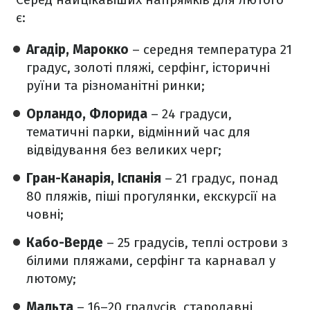
є:
Агадір, Марокко
– середня температура 21
градус, золоті пляжі, серфінг, історичні
руїни та різноманітні ринки;
Орландо, Флорида
– 24 градуси,
тематичні парки, відмінний час для
відвідування без великих черг;
Гран-Канарія, Іспанія
– 21 градус, понад
80 пляжів, піші прогулянки, екскурсії на
човні;
Кабо-Верде
– 25 градусів, теплі острови з
білими пляжами, серфінг та карнавал у
лютому;
Мальта
– 16–20 градусів, стародавні