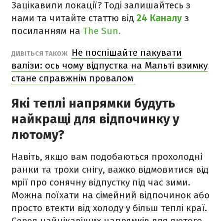
Зацікавили локації? Тоді залишайтесь з
нами та читайте статтю від
24 Каналу
з
посиланням на
The Sun.
Не поспішайте пакувати
ДИВІТЬСЯ ТАКОЖ
валізи: ось чому відпустка на Мальті взимку
стане справжнім провалом
Які теплі напрямки будуть
найкращі для відпочинку у
лютому?
Навіть, якщо вам подобаються прохолодні
ранки та трохи снігу, важко відмовитися від
мрії про сонячну відпустку під час зими.
Можна поїхати на сімейний відпочинок або
просто втекти від холоду у більш теплі краї.
Серед найцікавіших напрямків для лютого