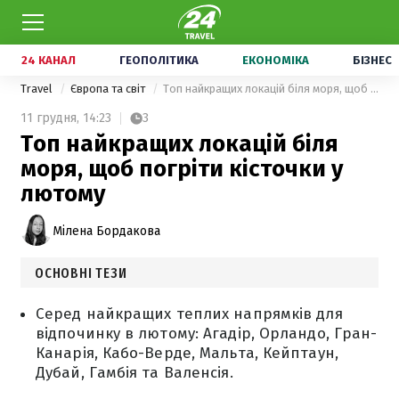
24 КАНАЛ
ГЕОПОЛІТИКА
ЕКОНОМІКА
БІЗНЕС
Travel
Європа та світ
Топ найкращих локацій біля моря, щоб погріти кісточки у лютому
11 грудня,
14:23
3
Топ найкращих локацій біля
моря, щоб погріти кісточки у
лютому
Мілена Бордакова
ОСНОВНІ ТЕЗИ
Серед найкращих теплих напрямків для
відпочинку в лютому: Агадір, Орландо, Гран-
Канарія, Кабо-Верде, Мальта, Кейптаун,
Дубай, Гамбія та Валенсія.