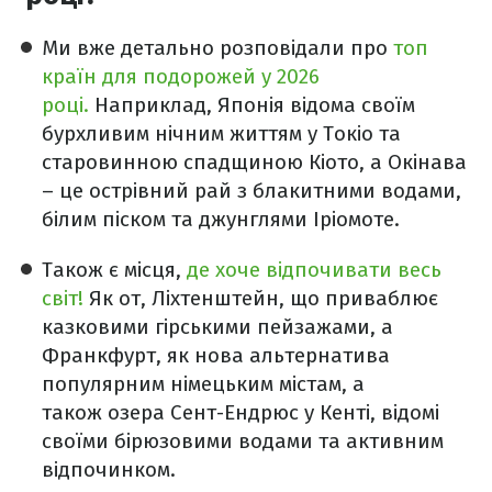
Ми вже детально розповідали про
топ
країн для подорожей у 2026
році.
Наприклад, Японія відома своїм
бурхливим нічним життям у Токіо та
старовинною спадщиною Кіото, а Окінава
– це острівний рай з блакитними водами,
білим піском та джунглями Іріомоте.
Також є місця,
де хоче відпочивати весь
світ!
Як от, Ліхтенштейн, що приваблює
казковими гірськими пейзажами, а
Франкфурт, як нова альтернатива
популярним німецьким містам, а
також озера Сент-Ендрюс у Кенті, відомі
своїми бірюзовими водами та активним
відпочинком.