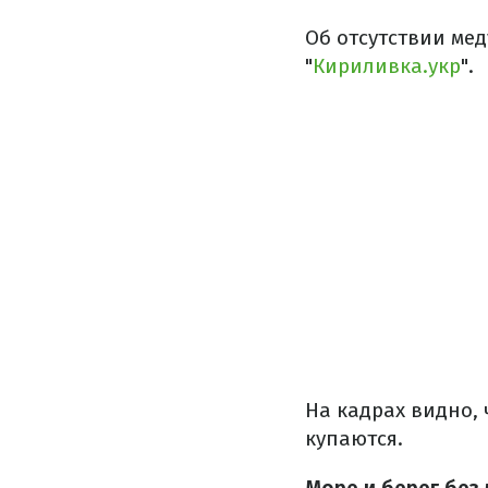
Об отсутствии ме
"
Кириливка.укр
".
На кадрах видно, 
купаются.