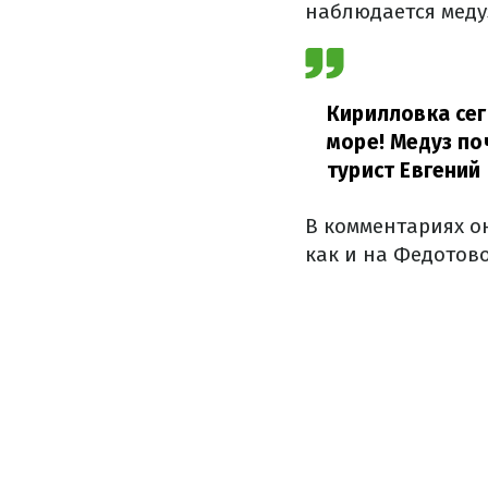
наблюдается меду
Кирилловка сег
море! Медуз поч
турист Евгений
В комментариях он
как и на Федотово