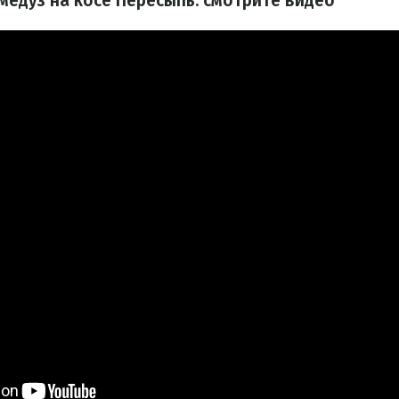
 медуз на косе Пересыпь: смотрите видео