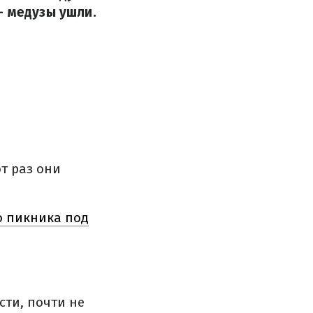
– медузы ушли.
от раз они
о пикника под
сти, почти не