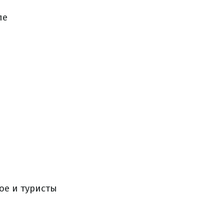
ле
тое и туристы