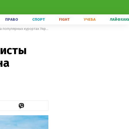
ПРАВО
СПОРТ
FIGHT
УЧЕБА
ЛАЙФХАК
Медузы наконец отступили: туристы показали чистое море и пляжи на популярных курортах Украины
ристы
на