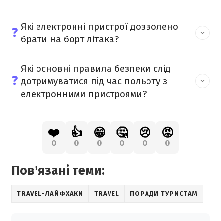
Які електронні пристрої дозволено
❓
брати на борт літака?
Які основні правила безпеки слід
❓
дотримуватися під час польоту з
електронними пристроями?
❤️
👍
😁
🤔
😢
😡
0
0
0
0
0
0
Повʼязані теми:
TRAVEL-ЛАЙФХАКИ
TRAVEL
ПОРАДИ ТУРИСТАМ