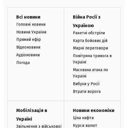
Всі новини
Війна Росії з
Головні новини
Україною
Новини України
Ракетні обстріли
Прямий ефір
Карта бойових дій
Відеоновини
Мирні переговори
Аудіоновини
Повітряна тривога в
Україні
Погода
Масована атака по
Україні
Вибухи у Росії
Втрати ворога
Мобілізація в
Новини економіки
Ціна нафти
Україні
Курси валют
Звільнення з військової