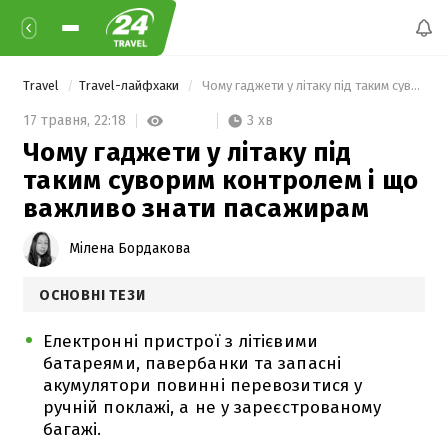
Travel
Travel-лайфхаки
 Чому гаджети у літаку під таким суворим контролем і що важливо знати пасажирам 
3 хв
17 травня,
22:18
Чому гаджети у літаку під
таким суворим контролем і що
важливо знати пасажирам
Мілена Бордакова
ОСНОВНІ ТЕЗИ
Електронні пристрої з літієвими
батареями, павербанки та запасні
акумулятори повинні перевозитися у
ручній поклажі, а не у зареєстрованому
багажі.