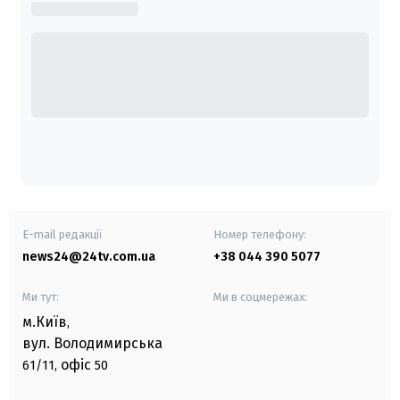
E-mail редакції
Номер телефону:
news24@24tv.com.ua
+38 044 390 5077
Ми тут:
Ми в соцмережах:
м.Київ
,
вул. Володимирська
офіс
61/11,
50