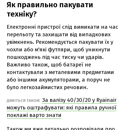
Як правильно пакувати
техніку?
Електронні пристрої слід вимикати на час
перельоту та захищати від випадкових
увімкнень. Рекомендується пакувати їх у
чохли або м'які футляри, щоб уникнути
пошкоджень під час тиску чи ударів.
Важливо також, щоб батареї не
контактували з металевими предметами
або іншими акумуляторами, а поруч не
було легкозаймистих речовин.
За валізу 40/30/20 у Ryainair
ДИВІТЬСЯ ТАКОЖ
можуть оштрафувати: які правила ручної
поклажі варто знати
Також ми вже детально розповідали про