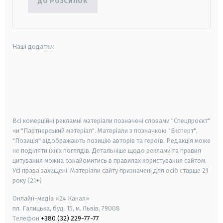
ДО РОЗСИЛОК
Наші додатки:
android
apple
smart tv
samsung smart tv
Всі комерційні рекламні матеріали позначені словами "Спецпроєкт"
чи "Партнерський матеріал". Матеріали з позначкою "Експерт",
"Позиція" відображають позицію авторів та героїв. Редакція може
не поділяти їхніх поглядів. Детальніше щодо реклами та правил
цитування можна ознайомитись в правилах користування сайтом.
Усі права захищені.
Матеріали сайту призначені для осіб старше
21
року (21+)
Онлайн-медіа «24 Канал»
пл. Галицька, буд. 15, м. Львів, 79008
Телефон
+380 (32) 229-77-77