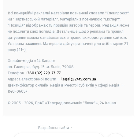
smart tv
samsung smart tv
Всі комерційні рекламні матеріали позначені словами "Спецпроєкт"
чи "Партнерський матеріал". Матеріали з позначкою "Експерт",
"Позиція" відображають позицію авторів та героїв. Редакція може
не поділяти їхніх поглядів. Детальніше щодо реклами та правил
цитування можна ознайомитись в правилах користування сайтом.
Усі права захищені.
Матеріали сайту призначені для осіб старше
21
року (21+)
Онлайн-медіа «24 Канал»
пл. Галицька, буд. 15, м. Львів, 79008
Телефон
+380 (32) 229-77-77
Адреса електронної пошти —
legal@24tv.com.ua
Ідентифікатор онлайн-медіа в Реєстрі суб'єктів у сфері медіа —
R40-06057
© 2005—2026,
ПрАТ «Телерадіокомпанія "Люкс"», 24 Канал.
Разработка сайта
-