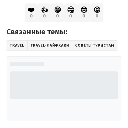
❤️
👍
😁
🤔
😢
😡
0
0
0
0
0
0
Связанные темы:
TRAVEL
TRAVEL-ЛАЙФХАКИ
СОВЕТЫ ТУРИСТАМ