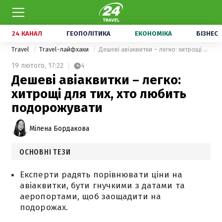
24 КАНАЛ
ГЕОПОЛІТИКА
ЕКОНОМІКА
БІЗНЕС
Travel
Travel-лайфхаки
Дешеві авіаквитки – легко: хитрощі для тих, хто любить подорожувати
19 лютого,
17:22
4
Дешеві авіаквитки – легко:
хитрощі для тих, хто любить
подорожувати
Мілена Бордакова
ОСНОВНІ ТЕЗИ
Експерти радять порівнювати ціни на
авіаквитки, бути гнучкими з датами та
аеропортами, щоб заощадити на
подорожах.