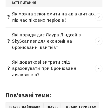
ЧАСТІ ПИТАННЯ
Як можна зекономити на авіаквитках
під час пікових періодів?
Які поради дає Лаура Ліндсей з
SkyScanner для економії на
бронюванні квитків?
Які додаткові витрати слід
враховувати при бронюванні
авіаквитків?
Пов'язані теми:
TRAVEL-ЛАЙФХАКИ
TRAVEL
ПОРАДИ ТУРИСТАМ