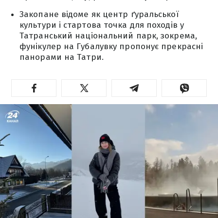
Закопане відоме як центр ґуральської
культури і стартова точка для походів у
Татранський національний парк, зокрема,
фунікулер на Губалувку пропонує прекрасні
панорами на Татри.