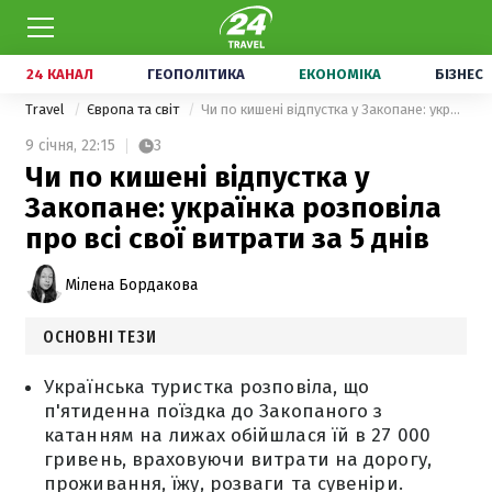
24 КАНАЛ
ГЕОПОЛІТИКА
ЕКОНОМІКА
БІЗНЕС
Travel
Європа та світ
Чи по кишені відпустка у Закопане: українка розповіла про всі свої витрати за 5 днів
9 січня,
22:15
3
Чи по кишені відпустка у
Закопане: українка розповіла
про всі свої витрати за 5 днів
Мілена Бордакова
ОСНОВНІ ТЕЗИ
Українська туристка розповіла, що
п'ятиденна поїздка до Закопаного з
катанням на лижах обійшлася їй в 27 000
гривень, враховуючи витрати на дорогу,
проживання, їжу, розваги та сувеніри.