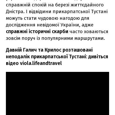
справжній спокій на березі життєдайного
Дністра. І відвідини прикарпатської Тустані
можуть стати чудовою нагодою для
дослідження невідомої України, адже
справжні історичні скарби
часто ховаються
зовсім поруч із популярними маршрутами.
Давній Галич та Крилос розташовані
неподалік прикарпатської Тустані: дивіться
відео viola.lifeandtravel