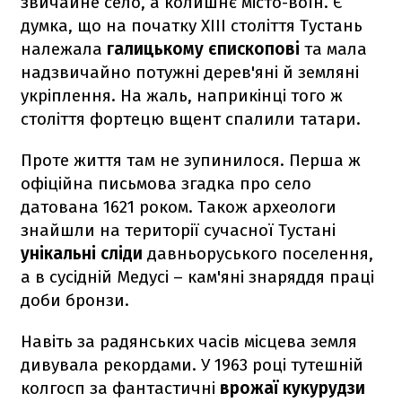
звичайне село, а колишнє місто-воїн. Є
думка, що на початку XIII століття Тустань
належала
галицькому єпископові
та мала
надзвичайно потужні дерев'яні й земляні
укріплення. На жаль, наприкінці того ж
століття фортецю вщент спалили татари.
Проте життя там не зупинилося. Перша ж
офіційна письмова згадка про село
датована 1621 роком. Також археологи
знайшли на території сучасної Тустані
унікальні сліди
давньоруського поселення,
а в сусідній Медусі – кам'яні знаряддя праці
доби бронзи.
Навіть за радянських часів місцева земля
дивувала рекордами. У 1963 році тутешній
колгосп за фантастичні
врожаї кукурудзи