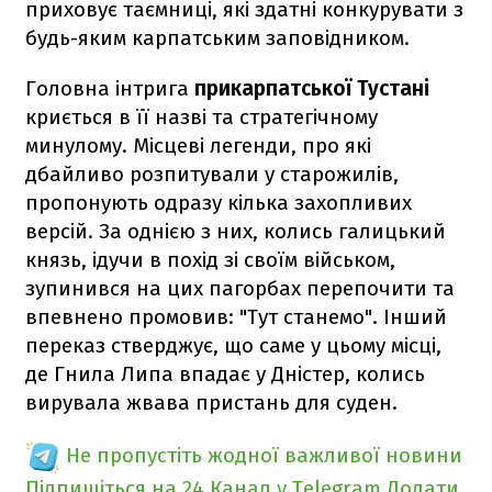
приховує таємниці, які здатні конкурувати з
будь-яким карпатським заповідником.
Головна інтрига
прикарпатської Тустані
криється в її назві та стратегічному
минулому. Місцеві легенди, про які
дбайливо розпитували у старожилів,
пропонують одразу кілька захопливих
версій. За однією з них, колись галицький
князь, ідучи в похід зі своїм військом,
зупинився на цих пагорбах перепочити та
впевнено промовив: "Тут станемо". Інший
переказ стверджує, що саме у цьому місці,
де Гнила Липа впадає у Дністер, колись
вирувала жвава пристань для суден.
Не пропустіть жодної важливої новини
Підпишіться на 24 Канал у Telegram
Додати