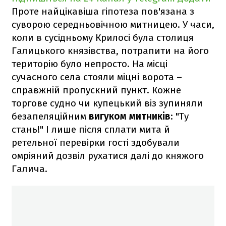
Проте найцікавіша гіпотеза пов'язана з
суворою середньовічною митницею. У часи,
коли в сусідньому Крилосі була столиця
Галицького князівства, потрапити на його
територію було непросто. На місці
сучасного села стояли міцні ворота –
справжній пропускний пункт. Кожне
торгове судно чи купецький віз зупиняли
безапеляційним
вигуком митників
: "Ту
стань!" І лише після сплати мита й
ретельної перевірки гості здобували
омріяний дозвіл рухатися далі до княжого
Галича.