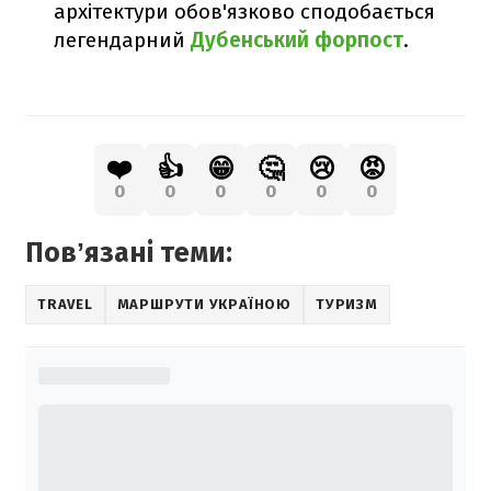
архітектури обов'язково сподобається
легендарний
Дубенський форпост
.
❤️
👍
😁
🤔
😢
😡
0
0
0
0
0
0
Повʼязані теми:
TRAVEL
МАРШРУТИ УКРАЇНОЮ
ТУРИЗМ