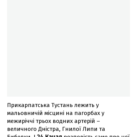
Прикарпатська Тустань лежить у
мальовничій місцині на пагорбах у
межиріччі трьох водних артерій –
величного Дністра, Гнилої Липи та
Бибелки. І
24 Канал
розповість саме про неї