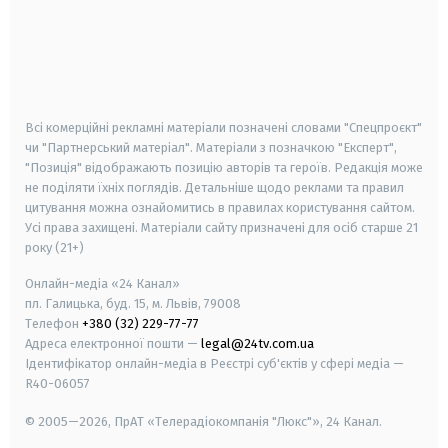
android
apple
smart tv
samsung smart tv
Всі комерційні рекламні матеріали позначені словами "Спецпроєкт"
чи "Партнерський матеріал". Матеріали з позначкою "Експерт",
"Позиція" відображають позицію авторів та героїв. Редакція може
не поділяти їхніх поглядів. Детальніше щодо реклами та правил
цитування можна ознайомитись в правилах користування сайтом.
Усі права захищені.
Матеріали сайту призначені для осіб старше
21
року (21+)
Онлайн-медіа «24 Канал»
пл. Галицька, буд. 15, м. Львів, 79008
Телефон
+380 (32) 229-77-77
Адреса електронної пошти —
legal@24tv.com.ua
Ідентифікатор онлайн-медіа в Реєстрі суб'єктів у сфері медіа —
R40-06057
© 2005—2026,
ПрАТ «Телерадіокомпанія "Люкс"», 24 Канал.