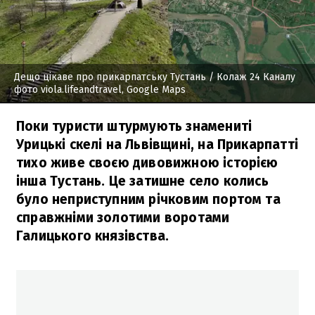
Дещо цікаве про прикарпатську Тустань
/ Колаж 24 Каналу
фото viola.lifeandtravel, Google Maps
Поки туристи штурмують знамениті
Урицькі скелі на Львівщині, на Прикарпатті
тихо живе своєю дивовижною історією
інша Тустань. Це затишне село колись
було неприступним річковим портом та
справжніми золотими воротами
Галицького князівства.