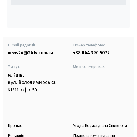
E-mail редакції
Номер телефону:
news24@24tv.com.ua
+38 044 390 5077
Ми тут:
Ми в соцмережах:
м.Київ
,
вул. Володимирська
офіс
61/11,
50
Про нас
Угода Користувача Спільноти
Редакція
Правила коментування