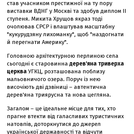
став учасником престижної на ту пору
виставки ВДНГ у Москві та здобув диплом II
ступеня. Микита Хрущов якраз тоді
очолював СРСР і влаштував масштабну
"кукурудзяну лихоманку", щоб "наздогнати
й перегнати Америку".
Головною архітектурною перлиною села
сьогодні є старовинна
дерев'яна триверха
церква
УГКЦ, розташована поблизу
мальовничого озера. Поруч із нею
височіють дві дзвіниці – автентична
дерев'яна триярусна та нова цегляна.
Загалом – це ідеальне місце для тих, хто
прагне втекти від галасливих туристичних
натовпів, доторкнутися до джерел
української державності та відчути