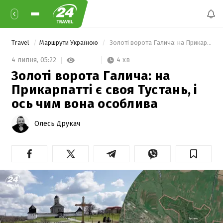
Travel
Маршрути Україною
 Золоті ворота Галича: на Прикарпатті є своя Тустань, і ось чим вона особлива 
4 хв
4 липня,
05:22
Золоті ворота Галича: на
Прикарпатті є своя Тустань, і
ось чим вона особлива
Олесь Друкач