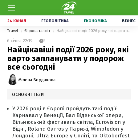
24 КАНАЛ
ГЕОПОЛІТИКА
ЕКОНОМІКА
БІЗНЕС
Travel
Європа та світ
Найцікавіші події 2026 року, які варто запланувати у подорож все сьогодні
6 січня,
22:19
5
Найцікавіші події 2026 року, які
варто запланувати у подорож
все сьогодні
Мілена Бордакова
ОСНОВНІ ТЕЗИ
У 2026 році в Європі пройдуть такі події:
Карнавал у Венеції, Бал Віденської опери,
Вільнюський фестиваль світла, Eurovision у
Відні, Roland Garros у Парижі, Wimbledon у
Лондоні, Ultra Europe у Спліті, та Oktoberfest