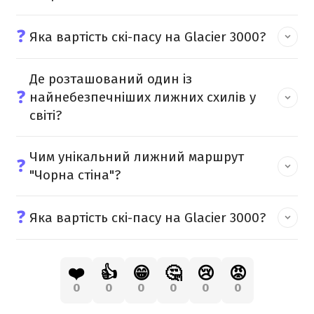
❓
Яка вартість скі-пасу на Glacier 3000?
Де розташований один із
❓
найнебезпечніших лижних схилів у
світі?
Чим унікальний лижний маршрут
❓
"Чорна стіна"?
❓
Яка вартість скі-пасу на Glacier 3000?
❤️
👍
😁
🤔
😢
😡
0
0
0
0
0
0