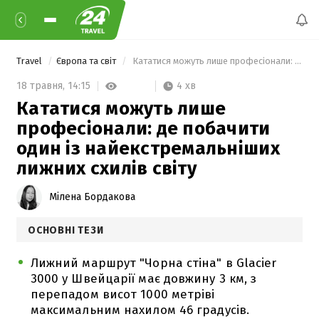
Travel
Європа та світ
 Кататися можуть лише професіонали: де побачити один із найекстремальніших лижних схилів світу 
4 хв
18 травня,
14:15
Кататися можуть лише
професіонали: де побачити
один із найекстремальніших
лижних схилів світу
Мілена Бордакова
ОСНОВНІ ТЕЗИ
Лижний маршрут "Чорна стіна" в Glacier
3000 у Швейцарії має довжину 3 км, з
перепадом висот 1000 метріві
максимальним нахилом 46 градусів.