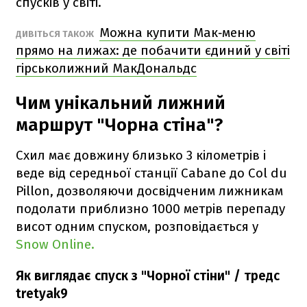
спусків у світі.
Можна купити Мак‑меню
ДИВІТЬСЯ ТАКОЖ
прямо на лижах: де побачити єдиний у світі
гірськолижний МакДональдс
Чим унікальний лижний
маршрут "Чорна стіна"?
Схил має довжину близько 3 кілометрів і
веде від середньої станції Cabane до Col du
Pillon, дозволяючи досвідченим лижникам
подолати приблизно 1000 метрів перепаду
висот одним спуском, розповідається у
Snow Online.
Як виглядає спуcк з "Чорної стіни" / тредс
tretyak9