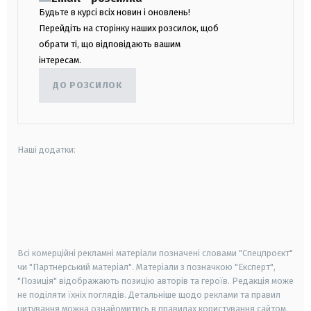
Будьте в курсі всіх новин і оновлень!
Перейдіть на сторінку наших розсилок, щоб
обрати ті, що відповідають вашим
інтересам.
ДО РОЗСИЛОК
Наші додатки:
android
apple
smart tv
samsung smart tv
Всі комерційні рекламні матеріали позначені словами "Спецпроєкт"
чи "Партнерський матеріал". Матеріали з позначкою "Експерт",
"Позиція" відображають позицію авторів та героїв. Редакція може
не поділяти їхніх поглядів. Детальніше щодо реклами та правил
цитування можна ознайомитись в правилах користування сайтом.