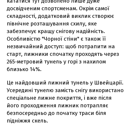
кататися тут дозволено лише дуже
досвідченим спортсменам. Окрім самої
складності, додатковий виклик створює
північне розташування схилу, яке
забезпечує кращу снігову надійність.
Особливістю "Чорної стіни" є також її
незвичайний доступ: щоб потрапити на
старт, лижники спочатку проходять через
265-метровий тунель у горі з нахилом
близько 14%.
Це найдовший лижний тунель у Швейцарії.
Усередині тунелю замість снігу використано
спеціальне лижне покриття, і вже після
його проходження лижник потрапляє
безпосередньо до початку траси біля
підніжжя скель.