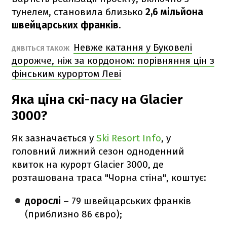
тунелем, становила близько
2,6 мільйона
швейцарських франків.
Невже катання у Буковелі
ДИВІТЬСЯ ТАКОЖ
дорожче, ніж за кордоном: порівняння цін з
фінським курортом Леві
Яка ціна скі-пасу на Glacier
3000?
Як зазначається у
Ski Resort Info
, у
головний лижний сезон одноденний
квиток на курорт Glacier 3000, де
розташована траса "Чорна стіна", коштує:
дорослі
– 79 швейцарських франків
(приблизно 86 євро);