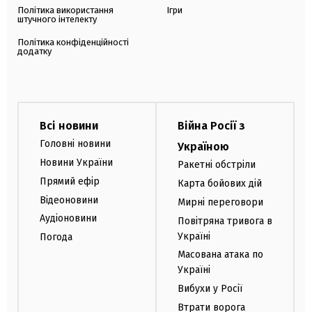
Політика використання
Ігри
штучного інтелекту
Політика конфіденційності
додатку
Всі новини
Війна Росії з
Головні новини
Україною
Новини України
Ракетні обстріли
Прямий ефір
Карта бойових дій
Відеоновини
Мирні переговори
Аудіоновини
Повітряна тривога в
Україні
Погода
Масована атака по
Україні
Вибухи у Росії
Втрати ворога