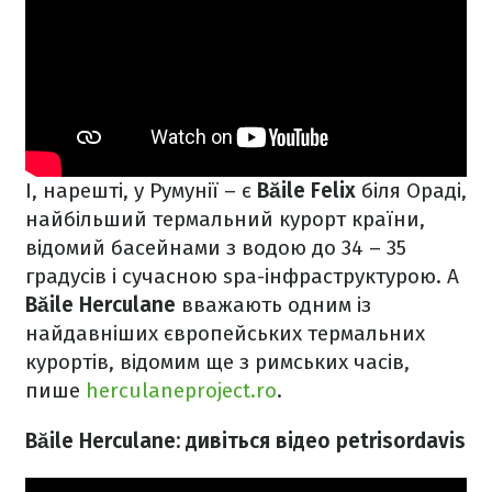
І, нарешті, у Румунії – є
Băile Felix
біля Ораді,
найбільший термальний курорт країни,
відомий басейнами з водою до 34 – 35
градусів і сучасною spa-інфраструктурою. А
Băile Herculane
вважають одним із
найдавніших європейських термальних
курортів, відомим ще з римських часів,
пише
herculaneproject.ro
.
Băile Herculane: дивіться відео petrisordavis