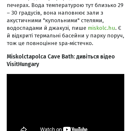
печерах. Вода температурою тут близько 29
– 30 градусів, вона наповнює зали з
акустичними "купольними" стелями,
водоспадами й джакузі, пише
miskolc.hu
. Є
й відкриті термальні басейни у парку поруч,
тож це повноцінне spa‑містечко.
Miskolctapolca Cave Bath: дивіться відео
VisitHungary