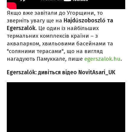
Якщо вже завітали до Угорщини, то
зверніть увагу ще на
Hajdúszoboszló та
Egerszalók
. Це один із найбільших
термальних комплексів країни – з
аквапарком, хвильовими басейнами та
"соляними терасами", що на вигляд
нагадують Памуккале, пише
egerszalok.hu
.
Egerszalók: дивіться відео NovitAsari_UK