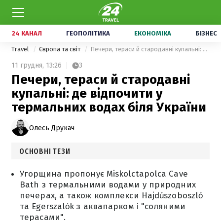
24 КАНАЛ
ГЕОПОЛІТИКА
ЕКОНОМІКА
БІЗНЕС
Travel
Європа та світ
Печери, тераси й стародавні купальні: де відпочити у термальних водах біля України
11 грудня,
13:26
3
Печери, тераси й стародавні
купальні: де відпочити у
термальних водах біля України
Олесь Друкач
ОСНОВНІ ТЕЗИ
Угорщина пропонує Miskolctapolca Cave
Bath з термальними водами у природних
печерах, а також комплекси Hajdúszoboszló
та Egerszalók з аквапарком і "соляними
терасами".