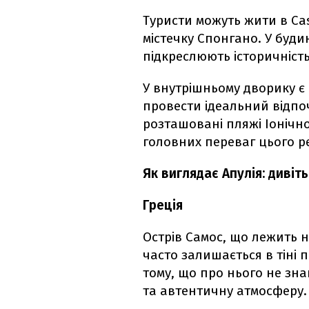
Туристи можуть жити в Casa
містечку Спонгано. У будин
підкреслюють історичніст
У внутрішньому дворику є
провести ідеальний відпоч
розташовані пляжі Іонічн
головних переваг цього ре
Як виглядає Апулія: дивіть
Греція
Острів Самос, що лежить н
часто залишається в тіні 
тому, що про нього не знаю
та автентичну атмосферу.