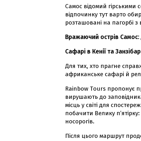
Самос відомий гірськими 
відпочинку тут варто обир
розташовані на пагорбі з 
Вражаючий острів Самос: 
Сафарі в Кенії та Занзібар
Для тих, хто прагне справ
африканське сафарі й рела
Rainbow Tours пропонує пр
вирушають до заповідника
місць у світі для спостер
побачити Велику п’ятірку: 
носорогів.
Після цього маршрут прод