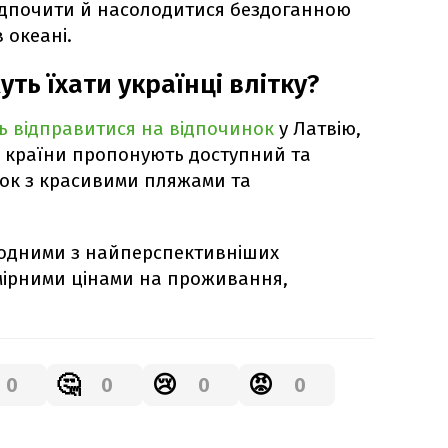
ідпочити й насолодитися бездоганною
 океані.
уть їхати українці влітку?
ь відправитися на відпочинок
у Латвію,
і країни пропонують доступний та
нок з красивими пляжами та
є одними з найперспективніших
омірними цінами на проживання,
🤔
😢
😡
0
0
0
0