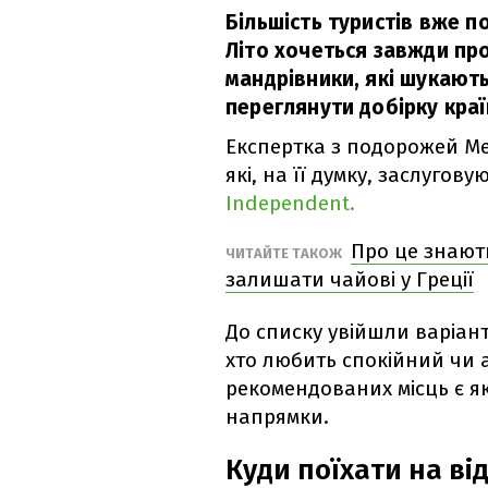
Більшість туристів вже п
Літо хочеться завжди пр
мандрівники, які шукают
переглянути добірку краї
Експертка з подорожей Ме
які, на її думку, заслугов
Independent.
Про це знают
ЧИТАЙТЕ ТАКОЖ
залишати чайові у Греції
До списку увійшли варіант
хто любить спокійний чи 
рекомендованих місць є як
напрямки.
Куди поїхати на ві