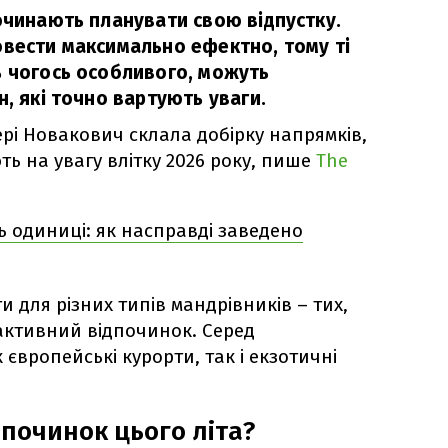
очинають планувати свою відпустку.
овести максимально ефектно, тому ті
ь чогось особливого, можуть
н, які точно вартують уваги.
рі Новакович склала добірку напрямків,
ують на увагу влітку 2026 року, пише
The
ь одиниці: як насправді заведено
и для різних типів мандрівників – тих,
активний відпочинок. Серед
 європейські курорти, так і екзотичні
дпочинок цього літа?