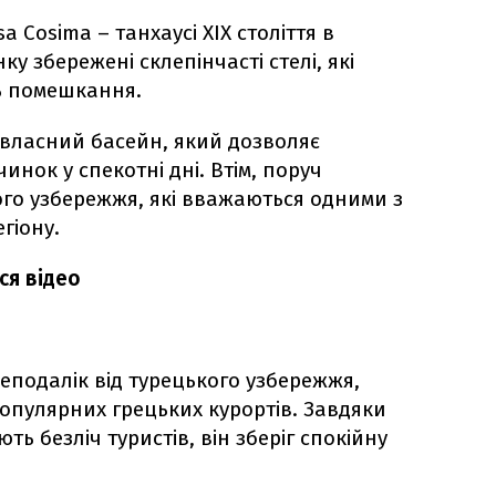
 Cosima – танхаусі XIX століття в
ку збережені склепінчасті стелі, які
ь помешкання.
 власний басейн, який дозволяє
инок у спекотні дні. Втім, поруч
ого узбережжя, які вважаються одними з
гіону.
ся відео
еподалік від турецького узбережжя,
популярних грецьких курортів. Завдяки
ть безліч туристів, він зберіг спокійну