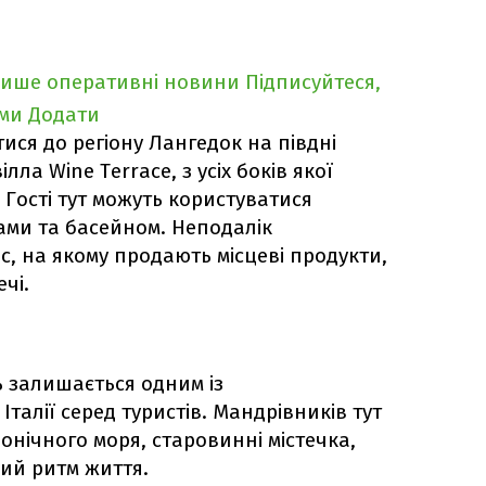
лише оперативні новини
Підписуйтеся,
ими
Додати
ися до регіону Лангедок на півдні
лла Wine Terrace, з усіх боків якої
Гості тут можуть користуватися
ами та басейном. Неподалік
с, на якому продають місцеві продукти,
чі.
ль залишається одним із
талії серед туристів. Мандрівників тут
нічного моря, старовинні містечка,
вий ритм життя.