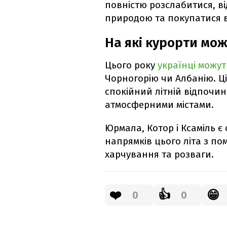
повністю розслабитися, в
природою та покупатися в
На які курорти мож
Цього року
українці можут
Чорногорію чи Албанію. Ц
спокійний літній відпочи
атмосферними містами.
Юрмала, Котор і Ксаміль 
напрямків цього літа з п
харчування та розваги.
❤️
👍
😁
0
0