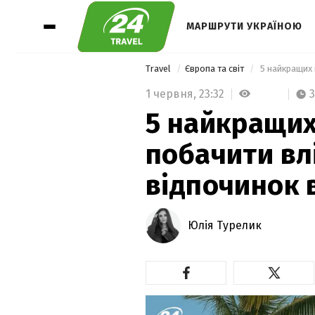
МАРШРУТИ УКРАЇНОЮ
Travel
Європа та світ
1 червня,
23:32
3
5 найкращих 
побачити влі
відпочинок 
Юлія Турелик