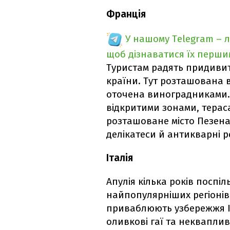
Франція
У нашому Telegram – 
щоб дізнаватися їх перш
Туристам радять придивит
країни. Тут розташована ві
оточена виноградниками. 
відкритими зонами, терас
розташоване місто Пезена
делікатеси й антикварні ре
Італія
Апулія кілька років поспі
найпопулярніших регіонів І
приваблюють узбережжя Іо
оливкові гаї та неквапли