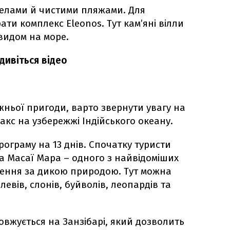
селами й чистими пляжами. Для
ати комплекс Eleonos. Тут кам’яні вілли
видом на море.
дивіться відео
жньої пригоди, варто звернути увагу на
кс на узбережжі Індійського океану.
ограму на 13 днів. Спочатку туристи
 Масаї Мара – одного з найвідоміших
еження за дикою природою. Тут можна
левів, слонів, буйволів, леопардів та
овжується на Занзібарі, який дозволить