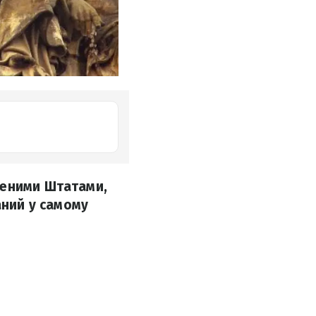
ченими Штатами,
аний у самому