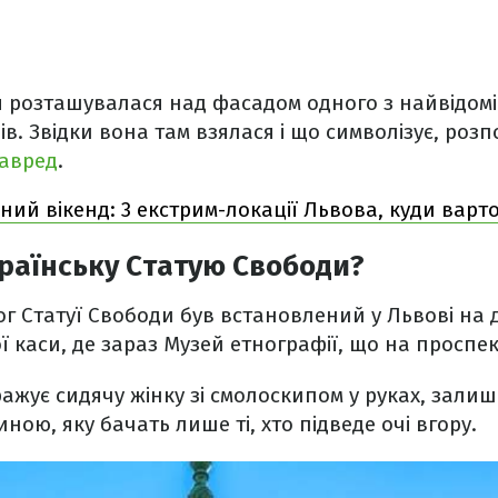
я розташувалася над фасадом одного з найвідом
ів. Звідки вона там взялася і що символізує, роз
авред
.
ний вікенд: 3 екстрим-локації Львова, куди варт
раїнську Статую Свободи?
г Статуї Свободи був встановлений у Львові на
 каси, де зараз Музей етнографії, що на проспек
ражує сидячу жінку зі смолоскипом у руках, зали
ою, яку бачать лише ті, хто підведе очі вгору.