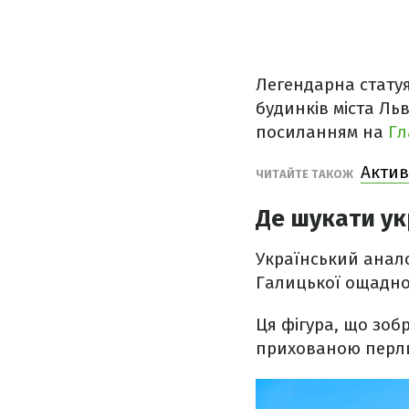
Легендарна стату
будинків міста Льв
посиланням на
Гл
Актив
ЧИТАЙТЕ ТАКОЖ
Де шукати ук
Український анало
Галицької ощадної
Ця фігура, що зоб
прихованою перлин