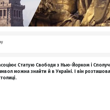
ну
асоціює Статую Свободи з Нью-Йорком і Сполу
имвол можна знайти й в Україні. І він розташов
столиці.