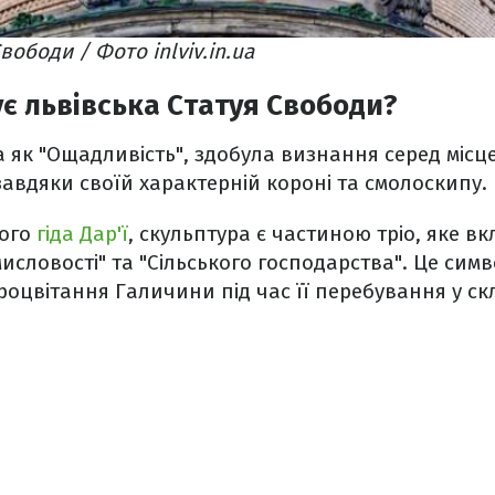
вободи / Фото inlviv.in.ua
є львівська Статуя Свободи?
а як "Ощадливість", здобула визнання серед місц
завдяки своїй характерній короні та смолоскипу.
вого
гіда Дар'ї
, скульптура є частиною тріо, яке в
словості" та "Сільського господарства". Це сим
роцвітання Галичини під час її перебування у ск