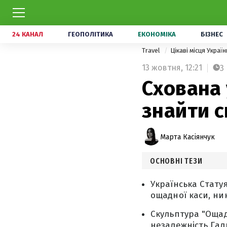
24 КАНАЛ
ГЕОПОЛІТИКА
ЕКОНОМІКА
БІЗНЕС
Travel
Цікаві місця Украї
13 жовтня,
12:21
3
Схована у
знайти 
Марта Касіянчук
ОСНОВНІ ТЕЗИ
Українська Стату
ощадної каси, ни
Скульптура "Ощад
незалежність Гал