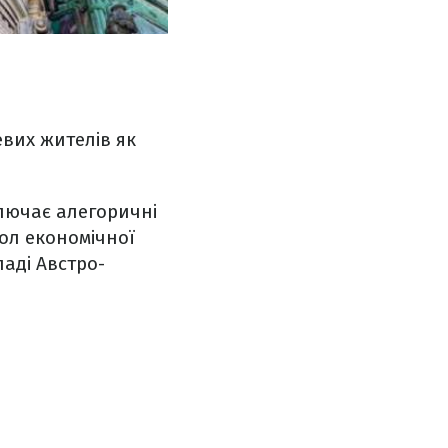
евих жителів як
ключає алегоричні
вол економічної
ладі Австро-