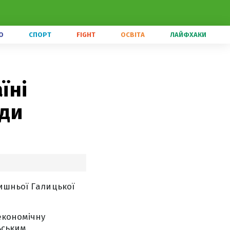
О
СПОРТ
FIGHT
ОСВІТА
ЛАЙФХАКИ
їні
оди
ишньої Галицької
економічну
ьським