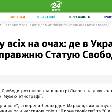
ФІНАНСИ
ІНВЕСТИЦІЇ
НЕРУХОМІСТЬ
ПРАВ
ни
Схована у всіх на очах: де в Україні знайти справжню Статую Свободи
 всіх на очах: де в Укра
справжню Статую Своб
я Свободи розташована в центрі Львова на даху кол
ні Музею етнографії.
ливість", створена Леонардом Марконі, символізує 
ичини та є частиною тріо з "Промисловістю" та "Сіл