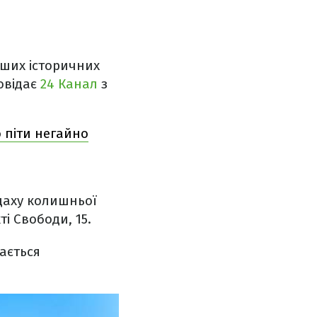
іших історичних
повідає
24 Канал
з
о піти негайно
 даху колишньої
ті Свободи, 15.
шається