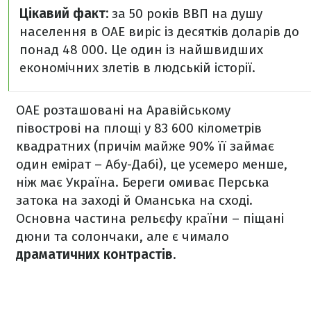
Цікавий факт:
за 50 років ВВП на душу
населення в ОАЕ виріс із десятків доларів до
понад 48 000. Це один із найшвидших
економічних злетів в людській історії.
ОАЕ розташовані на Аравійському
півострові на площі у 83 600 кілометрів
квадратних (причім майже 90% її займає
один емірат – Абу-Дабі), це усемеро менше,
ніж має Україна. Береги омиває Перська
затока на заході й Оманська на сході.
Основна частина рельєфу країни – піщані
дюни та солончаки, але є чимало
драматичних контрастів
.