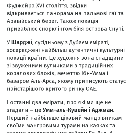
Фуджейра XVI століття, звідки
відкривається панорама на пальмові гаї та
Аравійський берег. Також локація
приваблює снорклінгом біля острова Снупі.
У
Шарджі
, сусідньому з Дубаєм еміраті,
зосереджені найбільш аутентичні культурні
локації країни. Це художня зона спадщини
зі звуженими вуличками з традиційних
коралових блоків, мечеттю Ібн-Умма і
базаром Аль-Арса, якому приписують статус
найстарішого критого ринку ОАЕ.
І останні два емірати, про які ми ще не
згадали – це
Умм-аль-Кувейн і Аджман
.
Перший найбільше цікавий мандрівникам
своїми мангровими турами на каяках та