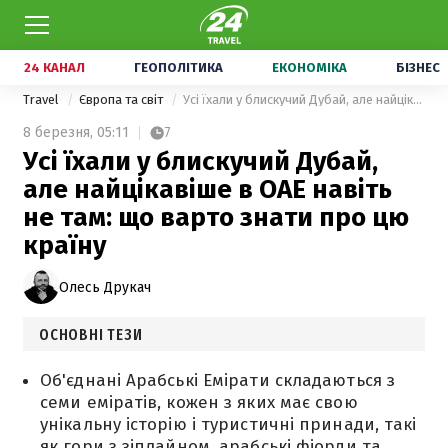
24 КАНАЛ
ГЕОПОЛІТИКА
ЕКОНОМІКА
БІЗНЕС
Travel
Європа та світ
Усі їхали у блискучий Дубай, але найцікавіше в ОАЕ навіть не там: що варто знати про цю країну
8 березня,
05:11
7
Усі їхали у блискучий Дубай,
але найцікавіше в ОАЕ навіть
не там: що варто знати про цю
країну
Олесь Друкач
ОСНОВНІ ТЕЗИ
Об'єднані Арабські Емірати складаються з
семи еміратів, кожен з яких має свою
унікальну історію і туристичні принади, такі
як гори з зіплайном, арабські фіорди та