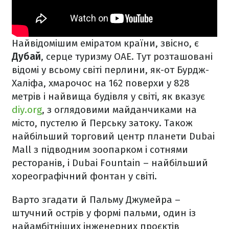
Найвідомішим еміратом країни, звісно, є
Дубай
, серце туризму ОАЕ. Тут розташовані
відомі у всьому світі перлини, як-от Бурдж-
Халіфа, хмарочос на 162 поверхи у 828
метрів і найвища будівля у світі, як вказує
diy.org
, з оглядовими майданчиками на
місто, пустелю й Перську затоку. Також
найбільший торговий центр планети Dubai
Mall з підводним зоопарком і сотнями
ресторанів, і Dubai Fountain – найбільший
хореографічний фонтан у світі.
Варто згадати й Пальму Джумейра –
штучний острів у формі пальми, один із
найамбітніших інженерних проєктів