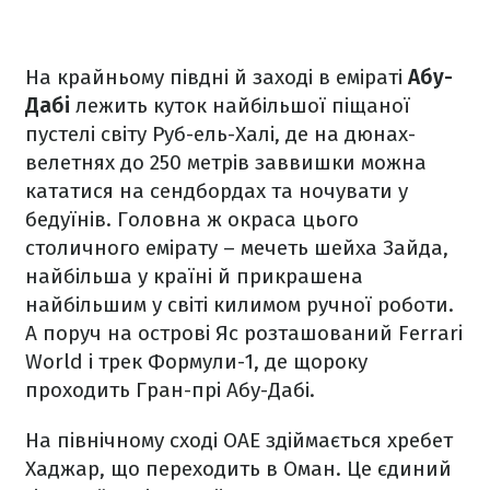
На крайньому півдні й заході в еміраті
Абу-
Дабі
лежить куток найбільшої піщаної
пустелі світу Руб-ель-Халі, де на дюнах-
велетнях до 250 метрів заввишки можна
кататися на сендбордах та ночувати у
бедуїнів. Головна ж окраса цього
столичного емірату – мечеть шейха Зайда,
найбільша у країні й прикрашена
найбільшим у світі килимом ручної роботи.
А поруч на острові Яс розташований Ferrari
World і трек Формули-1, де щороку
проходить Гран-прі Абу-Дабі.
На північному сході ОАЕ здіймається хребет
Хаджар, що переходить в Оман. Це єдиний