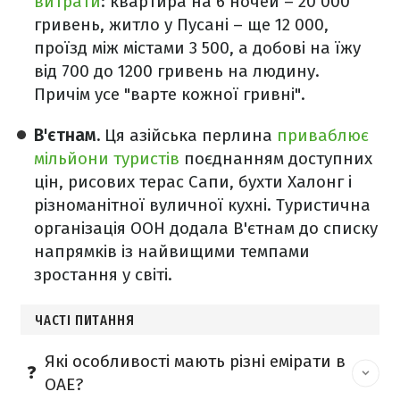
витрати
: квартира на 6 ночей – 20 000
гривень, житло у Пусані – ще 12 000,
проїзд між містами 3 500, а добові на їжу
від 700 до 1200 гривень на людину.
Причім усе "варте кожної гривні".
В'єтнам.
Ця азійська перлина
приваблює
мільйони туристів
поєднанням доступних
цін, рисових терас Сапи, бухти Халонг і
різноманітної вуличної кухні. Туристична
організація ООН додала В'єтнам до списку
напрямків із найвищими темпами
зростання у світі.
ЧАСТІ ПИТАННЯ
Які особливості мають різні емірати в
ОАЕ?