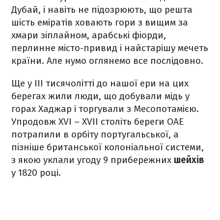
Дубай, і навіть не підозрюють, що решта
шість еміратів ховають гори з вищим за
хмари зіплайном, арабські фіорди,
перлинне місто-привид і найстарішу мечеть
країни. Але нумо оглянемо все послідовно.
Ще у III тисячолітті до нашої ери на цих
берегах жили люди, що добували мідь у
горах Хаджар і торгували з Месопотамією.
Упродовж XVI – XVII століть береги ОАЕ
потрапили в орбіту португальської, а
пізніше британської колоніальної системи,
з якою уклали угоду 9 прибережних
шейхів
у 1820 році.