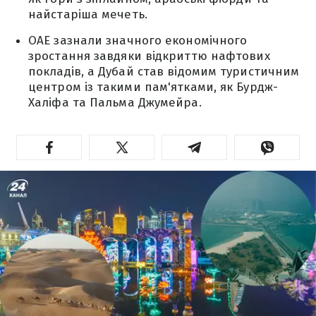
найстаріша мечеть.
ОАЕ зазнали значного економічного
зростання завдяки відкриттю нафтових
покладів, а Дубай став відомим туристичним
центром із такими пам'ятками, як Бурдж-
Халіфа та Пальма Джумейра.