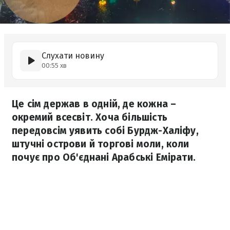
Слухати новину
00:55 хв
Це сім держав в одній, де кожна –
окремий всесвіт. Хоча більшість
передовсім уявить собі Бурдж-Халіфу,
штучні острови й торгові моли, коли
почує про Об'єднані Арабські Емірати.