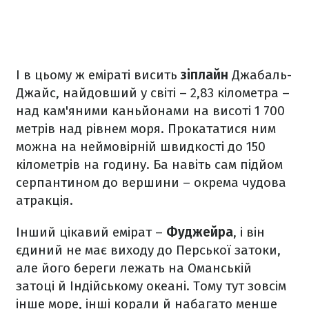
І в цьому ж еміраті висить
зіплайн
Джабаль-
Джайс, найдовший у світі – 2,83 кілометра –
над кам'яними каньйонами на висоті 1 700
метрів над рівнем моря. Прокататися ним
можна на неймовірній швидкості до 150
кілометрів на годину. Ба навіть сам підйом
серпантином до вершини – окрема чудова
атракція.
Інший цікавий емірат –
Фуджейра
, і він
єдиний не має виходу до Перської затоки,
але його береги лежать на Оманській
затоці й Індійському океані. Тому тут зовсім
інше море, інші корали й набагато менше