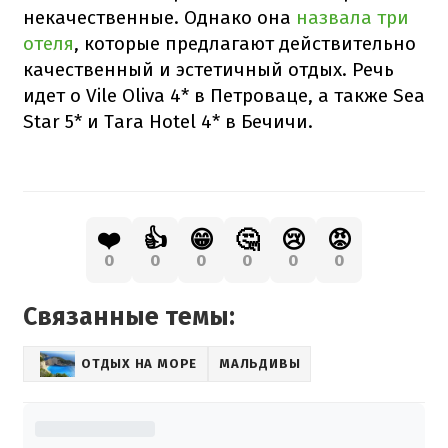
некачественные. Однако она
назвала три
отеля
, которые предлагают действительно
качественный и эстетичный отдых. Речь
идет о Vile Oliva 4* в Петроваце, а также Sea
Star 5* и Tara Hotel 4* в Бечичи.
❤️
👍
😁
🤔
😢
😡
0
0
0
0
0
0
Связанные темы:
ОТДЫХ НА МОРЕ
МАЛЬДИВЫ