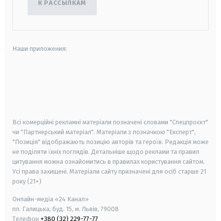
К РАССЫЛКАМ
Наши приложения:
android
apple
smart tv
samsung smart tv
Всі комерційні рекламні матеріали позначені словами "Спецпроєкт"
чи "Партнерський матеріал". Матеріали з позначкою "Експерт",
"Позиція" відображають позицію авторів та героїв. Редакція може
не поділяти їхніх поглядів. Детальніше щодо реклами та правил
цитування можна ознайомитись в правилах користування сайтом.
Усі права захищені.
Матеріали сайту призначені для осіб старше
21
року (21+)
Онлайн-медіа «24 Канал»
пл. Галицька, буд. 15, м. Львів, 79008
Телефон
+380 (32) 229-77-77