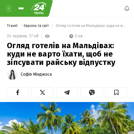
Travel
Європа та світ
 Огляд готелів на Мальдівах: куди не варто їхати, щоб не зіпсувати райську відпустку 
3 хв
24 червня,
17:48
Огляд готелів на Мальдівах:
куди не варто їхати, щоб не
зіпсувати райську відпустку
Софія Мінджоса