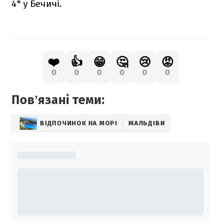
4* у Бечичі.
❤️
👍
😁
🤔
😢
😡
0
0
0
0
0
0
Повʼязані теми:
ВІДПОЧИНОК НА МОРІ
МАЛЬДІВИ