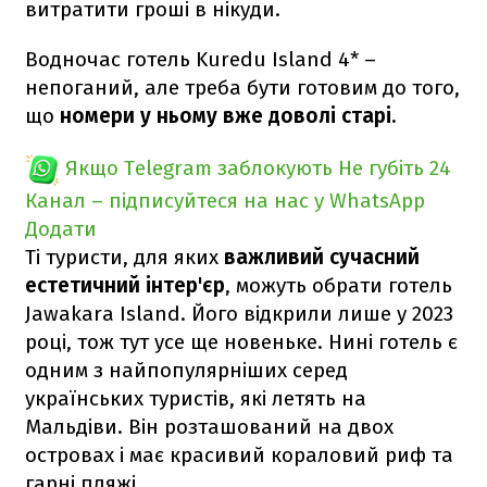
витратити гроші в нікуди.
Водночас готель Kuredu Island 4* –
непоганий, але треба бути готовим до того,
що
номери у ньому вже доволі старі.
Якщо Telegram заблокують
Не губіть 24
Канал – підписуйтеся на нас у WhatsApp
Додати
Ті туристи, для яких
важливий сучасний
естетичний інтер'єр
, можуть обрати готель
Jawakara Island. Його відкрили лише у 2023
році, тож тут усе ще новеньке. Нині готель є
одним з найпопулярніших серед
українських туристів, які летять на
Мальдіви. Він розташований на двох
островах і має красивий кораловий риф та
гарні пляжі.