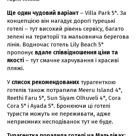
Ще один чудовий варіант
– Villa Park 5*. За
концепцією він нагадує дорогі турецькі
готелі – тут високий рівень сервісу, багато
зелені на території та мальовнича берегова
лінія. Водночас готель Lily Beach 5*
пропонує
вдале співвідношення ціни та
якості
– тут смачне харчування і красиві
пляжі.
У
список рекомендованих
турагенткою
готелів також потрапили Meeru Island 4*,
Reethi Faru 5*, Sun Siyam Olhuveli 4*, Сora
Cora 5* і Ayada 5*. Бронюючи ці готелі
туристи можуть не переживати, адже
неприємних несподіванок тут не буде.
Турагентка порадила готелі на Мальдівах: