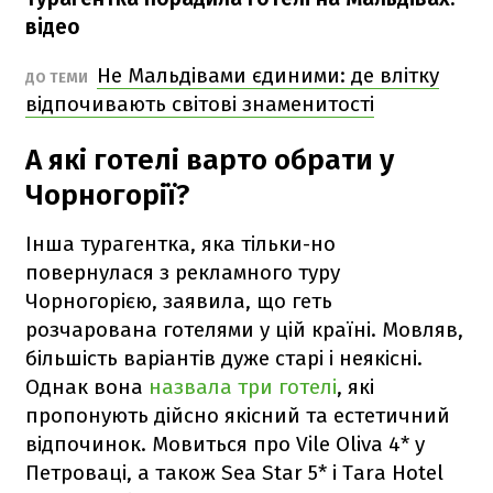
відео
Не Мальдівами єдиними: де влітку
ДО ТЕМИ
відпочивають світові знаменитості
А які готелі варто обрати у
Чорногорії?
Інша турагентка, яка тільки-но
повернулася з рекламного туру
Чорногорією, заявила, що геть
розчарована готелями у цій країні. Мовляв,
більшість варіантів дуже старі і неякісні.
Однак вона
назвала три готелі
, які
пропонують дійсно якісний та естетичний
відпочинок. Мовиться про Vile Oliva 4* у
Петроваці, а також Sea Star 5* і Tara Hotel