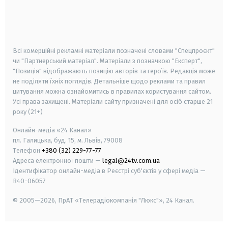
android
apple
smart tv
samsung smart tv
Всі комерційні рекламні матеріали позначені словами "Спецпроєкт"
чи "Партнерський матеріал". Матеріали з позначкою "Експерт",
"Позиція" відображають позицію авторів та героїв. Редакція може
не поділяти їхніх поглядів. Детальніше щодо реклами та правил
цитування можна ознайомитись в правилах користування сайтом.
Усі права захищені.
Матеріали сайту призначені для осіб старше
21
року (21+)
Онлайн-медіа «24 Канал»
пл. Галицька, буд. 15, м. Львів, 79008
Телефон
+380 (32) 229-77-77
Адреса електронної пошти —
legal@24tv.com.ua
Ідентифікатор онлайн-медіа в Реєстрі суб'єктів у сфері медіа —
R40-06057
© 2005—2026,
ПрАТ «Телерадіокомпанія "Люкс"», 24 Канал.