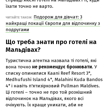
їхати точно не варто.
Подорож для дівчат: 3
ЧИТАЙТЕ ТАКОЖ
найкращі локації Європи для відпочинку з
подругами
Що треба знати про готелі на
Мальдівах?
Туристична агентка назвала ті готелі, які
вона точно
не рекомендує бронювати
. У
списку опинилися Kaani Reef Resort 3*,
Medhufushi Island 4*, Malahini Kuda Bandos
4* і навіть п'ятизірковий Pullman Maldives.
Ці готелі – точно не про той розкішний
відпочинок на Мальдівах, якого всі
очікують. Їх краще уникати, аби не