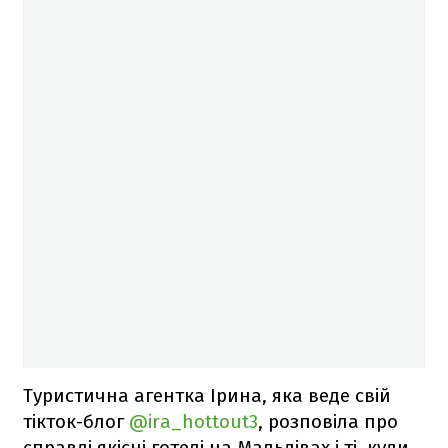
Туристична агентка Ірина, яка веде свій
тікток-блог
@ira_hottout3
, розповіла про
справді якісні готелі на Мальдівах і ті, куди