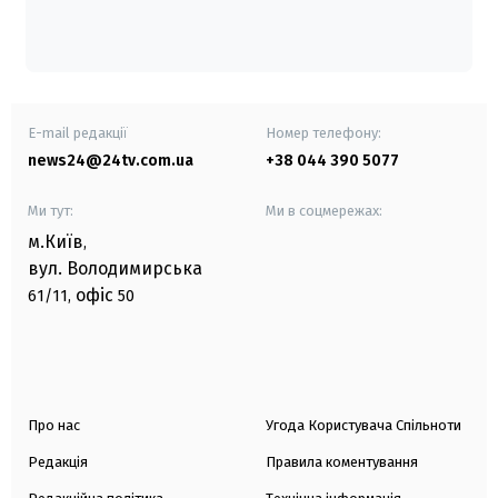
E-mail редакції
Номер телефону:
news24@24tv.com.ua
+38 044 390 5077
Ми тут:
Ми в соцмережах:
м.Київ
,
вул. Володимирська
офіс
61/11,
50
Про нас
Угода Користувача Спільноти
Редакція
Правила коментування