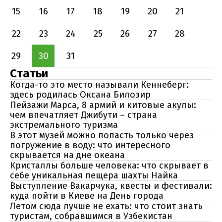
15
16
17
18
19
20
21
22
23
24
25
26
27
28
29
30
31
Статьи
Когда-то это место называли Кеннеберг:
здесь родилась Оксана Билозир
Пейзажи Марса, 8 армий и китовые акулы:
чем впечатляет Джибути – страна
экстремального туризма
В этот музей можно попасть только через
погружение в воду: что интересного
скрывается на дне океана
Кристаллы больше человека: что скрывает в
себе уникальная пещера шахты Найка
Выступление Вакарчука, квесты и фестивали:
куда пойти в Киеве на День города
Летом сюда лучше не ехать: что стоит знать
туристам, собравшимся в Узбекистан