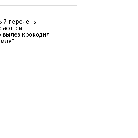
ный перечень
красотой
о вылез крокодил
емле"