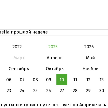
ле
На прошлой неделе
2022
2025
2026
Март
Апрель
Май
Сентябрь
Октябрь
Ноябрь
06
07
08
09
10
11
12
13
23
24
25
26
27
28
29
30
 пустыню: турист путешествует по Африке и р