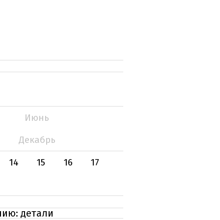
Июнь
Декабрь
14
15
16
17
нию: детали