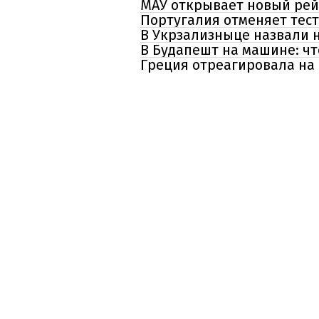
МАУ открывает новый рейс
Португалия отменяет тес
В Укрзализныце назвали н
В Будапешт на машине: ч
Греция отреагировала на 