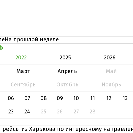
ле
На прошлой неделе
Ь
2022
2025
2026
Март
Апрель
Май
Сентябрь
Октябрь
Ноябрь
06
07
08
09
10
11
12
13
23
24
25
26
27
28
т рейсы из Харькова по интересному направле