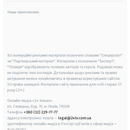
Наши приложения:
android
apple
smart tv
samsung smart tv
Всі комерційні рекламні матеріали позначені словами "Спецпроєкт"
чи "Партнерський матеріал". Матеріали з позначкою "Експерт",
"Позиція" відображають позицію авторів та героїв. Редакція може
не поділяти їхніх поглядів. Детальніше щодо реклами та правил
цитування можна ознайомитись в правилах користування сайтом.
Усі права захищені.
Матеріали сайту призначені для осіб старше
21
року (21+)
Онлайн-медіа «24 Канал»
пл. Галицька, буд. 15, м. Львів, 79008
Телефон
+380 (32) 229-77-77
Адреса електронної пошти —
legal@24tv.com.ua
Ідентифікатор онлайн-медіа в Реєстрі суб'єктів у сфері медіа —
R40-06057