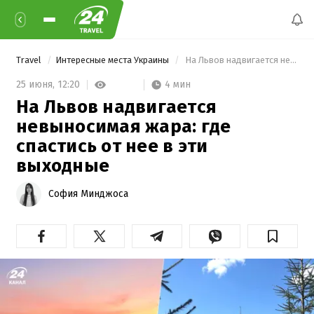
Travel
Интересные места Украины
 На Львов надвигается невыносимая жара: где спастись от нее в эти выходные 
4 мин
25 июня,
12:20
На Львов надвигается
невыносимая жара: где
спастись от нее в эти
выходные
София Минджоса