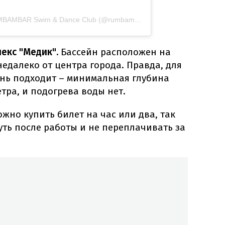
Публикация, опубликованная RUMBAMBAR Swim & Dance Club (@rumbambar.lviv)
лекс "Медик".
Бассейн расположен на
недалеко от центра города. Правда, для
ень подходит – минимальная глубина
етра, и подогрева воды нет.
ожно купить билет на час или два, так
ть после работы и не переплачивать за