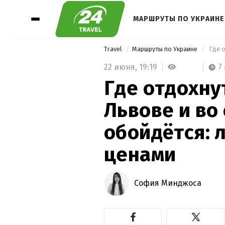
МАРШРУТЫ ПО УКРАИНЕ
Travel
Маршруты по Украине
22 июня,
19:19
7
Где отдохну
Львове и во
обойдётся: 
ценами
София Минджоса