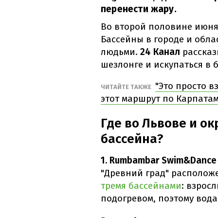
перенести жару.
Во второй половине июня
Бассейны в городе и обл
людьми.
24 Канал
рассказ
шезлонге и искупаться в 
"Это просто в
ЧИТАЙТЕ ТАКЖЕ
этот маршрут по Карпатам
Где во Львове и ок
бассейна?
1. Rumbambar Swim&Dance 
"Древний град" располож
тремя бассейнами
: взрос
подогревом, поэтому вода