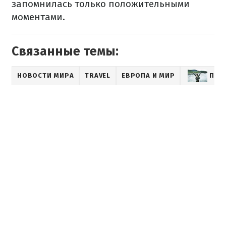
запомнилась только положительными
моментами.
Связанные темы:
НОВОСТИ МИРА
TRAVEL
ЕВРОПА И МИР
ПУТ