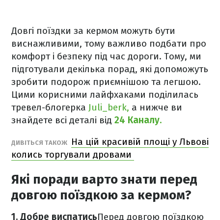
Довгі поїздки за кермом можуть бути
виснажливими, тому важливо подбати про
комфорт і безпеку під час дороги. Тому, ми
підготували декілька порад, які допоможуть
зробити подорож приємнішою та легшою.
Цими корисними лайфхаками поділилась
тревел-блогерка
Juli_berk,
а нижче ви
знайдете всі деталі від
24 Каналу.
На цій красивій площі у Львові
ДИВІТЬСЯ ТАКОЖ
колись торгували дровами
Які поради варто знати перед
довгою поїздкою за кермом?
1. Добре виспатись
Перед довгою поїздкою