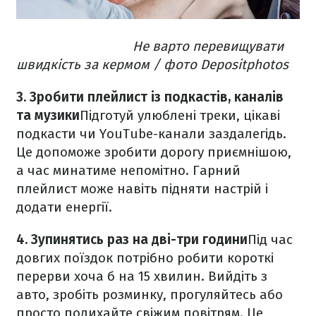
Не варто перевищувати
швидкість за кермом / фото Depositphotos
3. Зробити плейлист із подкастів, каналів
та музики
Підготуй улюблені треки, цікаві
подкасти чи YouTube-канали заздалегідь.
Це допоможе зробити дорогу приємнішою,
а час минатиме непомітно. Гарний
плейлист може навіть підняти настрій і
додати енергії.
4. Зупинятись раз на дві-три години
Під час
довгих поїздок потрібно робити короткі
перерви хоча б на 15 хвилин. Вийдіть з
авто, зробіть розминку, прогуляйтесь або
просто подихайте свіжим повітрям. Це