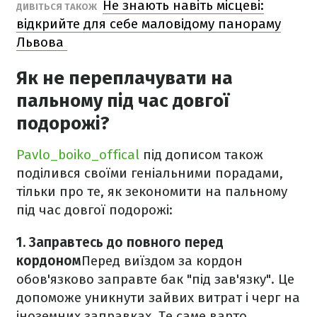
Не знають навіть місцеві:
ДИВІТЬСЯ ТАКОЖ
відкрийте для себе маловідому панораму
Львова
Як не переплачувати на
пальному під час довгої
подорожі?
Pavlo_boiko_offical
під дописом також
поділився своїми геніальними порадами,
тільки про те, як зекономити на пальному
під час довгої подорожі:
1. Заправтесь до повного перед
кордоном
Перед виїздом за кордон
обов'язково заправте бак "під зав'язку". Це
допоможе уникнути зайвих витрат і черг на
іноземних заправках. Те саме варто