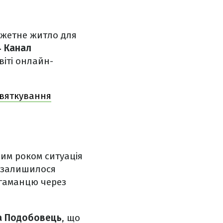
джетне житло для
4 Канал
віті онлайн-
святкування
им роком ситуація
е залишилося
о гаманцю через
а Подобовець
, що