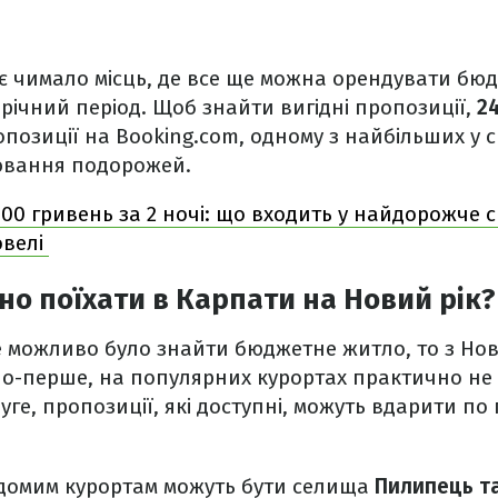
є чимало місць, де все ще можна орендувати бю
річний період. Щоб знайти вигідні пропозиції,
2
позиції на Booking.com, одному з найбільших у с
нювання подорожей.
000 гривень за 2 ночі: що входить у найдорожче 
овелі
о поїхати в Карпати на Новий рік?
е можливо було знайти бюджетне житло, то з Нов
По-перше, на популярних курортах практично н
уге, пропозиції, які доступні, можуть вдарити п
домим курортам можуть бути селища
Пилипець т