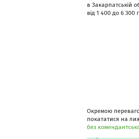
в Закарпатській о
від 1 400 до 6 300
Окремою переваго
покататися на лижа
без комендантськ