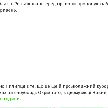
бласті. Розташовані серед гір, вони пропонують
 гривень.
ю Пилипця є те, що це ще й гірськолижний куро
х чи сноуборді. Окрім того, в цьому місці Новий 
ої години
.