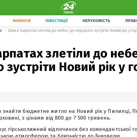
ФІНАНСИ
ІНВЕСТИЦІЇ
НЕРУХОМІСТЬ
ПРАВ
ою
Ціни в Карпатах злетіли до небес: де недорого зустріти Новий рік у гор
арпатах злетіли до небе
 зустріти Новий рік у г
 знайти бюджетне житло на Новий рік у Пилипці, П
ховині, з цінами від 800 до 7 500 гривень.
є гірськолижний відпочинок без комендантської г
ською атмосферою та близькістю до Буковелю.