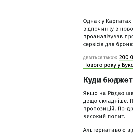
Однак у Карпатах 
відпочинку в ново
проаналізував про
сервісів для бро
200 
ДИВІТЬСЯ ТАКОЖ
Нового року у Бук
Куди бюджетн
Якщо на Різдво щ
дещо складніше. 
пропозицій. По-др
високий попит.
Альтернативою ві