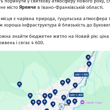
уть поринути у святкову атмосферу Нового року, с
не місто
Яремче
в Івано-Франківській області.
місця є чарівна природа, гуцульська атмосфера та
ож хороша інфраструктура й близькість до Букове
ожна знайти бюджетне житло на Новий рік: ціна 
ривень і сягає 4 600.