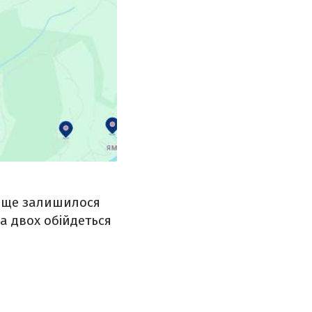
е ще залишилося
на двох обійдеться