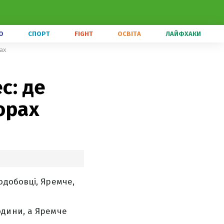
О
СПОРТ
FIGHT
ОСВІТА
ЛАЙФХАКИ
ах
с: де
орах
одобовці, Яремче,
одини, а Яремче