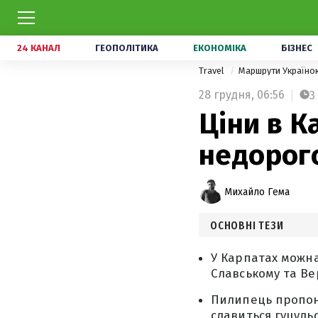
24 КАНАЛ
ГЕОПОЛІТИКА
ЕКОНОМІКА
БІЗНЕС
Travel
Маршрути Україн
28 грудня,
06:56
3
Ціни в К
недорого
Михайло Гема
ОСНОВНІ ТЕЗИ
У Карпатах можна
Славському та Вер
Пилипець пропону
славиться гуцуль