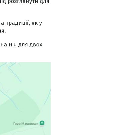
лід розглянути для
 традиції, як у
ля.
на ніч для двох