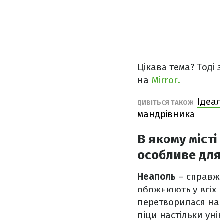
Цікава тема? Тоді
на
Mirror.
Ідеа
ДИВІТЬСЯ ТАКОЖ
мандрівника
В якому міст
особливе для
Неаполь
– справжн
обожнюють у всіх 
перетворилася на 
піци настільки ун