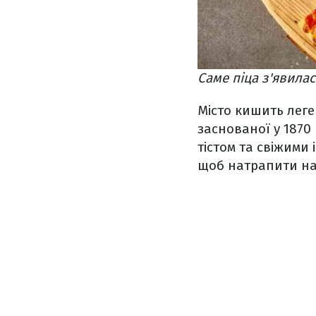
Саме піца з'явилас
Місто кишить леген
заснованої у 1870 
тістом та свіжими
щоб натрапити на