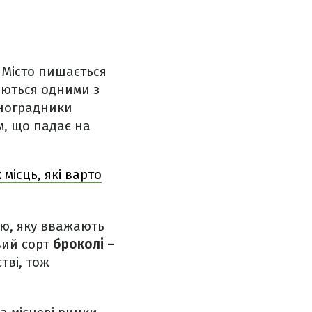
. Місто пишається
аються одними з
иноградники
м, що падає на
ісць, які варто
ю, яку вважають
вий сорт
броколі –
тві, тож