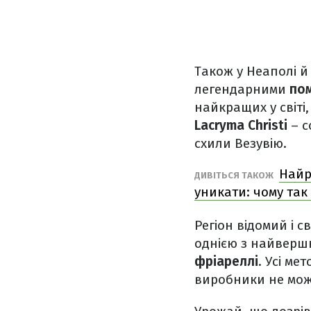
Також у Неаполі й 
легендарними
по
найкращих у світі
Lacryma Christi
– с
схили Везувію.
Найр
ДИВІТЬСЯ ТАКОЖ
уникати: чому так
Регіон відомий і
однією з найвершк
фріареллі
. Усі м
виробники не мож