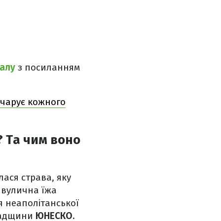
налу
з посиланням
ачарує кожного
? Та чим воно
лася страва, яку
та вулична їжа
я неаполітанської
спадщини
ЮНЕСКО.