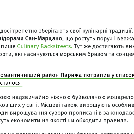
досі трепетно зберігають свої кулінарні традиції
мідорами Сан-Марцано
, що ростуть поруч і вваж
, пише
Culinary Backstreets.
Тут же достигають в
орти, які насичуються морським бризом та сонце
омантичніший район Парижа потрапив у список м
 сталося
 своєю надзвичайно ніжною буйволячою моцарело
овіших у світі. Місцеві також вирощують особли
етоди вирощування суворо прописані в законодавс
уть економити на якості чи обходити правила.