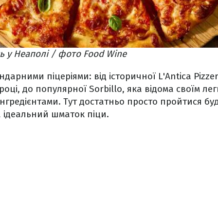
ь у Неаполі / фото Food Wine
дарними піцеріями: від історичної L'Antica Pizzer
році, до популярної Sorbillo, яка відома своїм л
 інгредієнтами. Тут достатньо просто пройтися б
 ідеальний шматок піци.