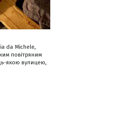
ia da Michele,
егким повітряним
удь-якою вулицею,