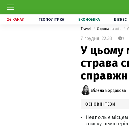
24 КАНАЛ
ГЕОПОЛІТИКА
ЕКОНОМІКА
БІЗНЕС
Travel
Європа та світ
У
7 грудня,
22:33
3
У цьому 
страва с
справжн
Мілена Бордакова
ОСНОВНІ ТЕЗИ
Неаполь є місцем
списку нематері