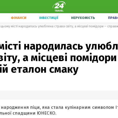
ФІНАНСИ
ІНВЕСТИЦІЇ
НЕРУХОМІСТЬ
ПРАВ
 цьому місті народилась улюблена страва світу, а місцеві помідори – справ
місті народилась улюб
віту, а місцеві помідори
ій еталон смаку
 народження піци, яка стала кулінарним символом Іт
альної спадщини ЮНЕСКО.