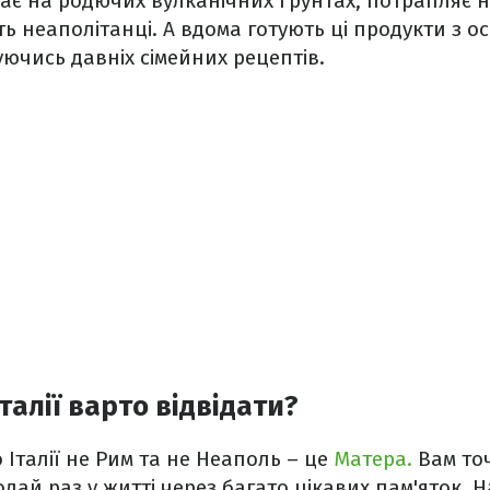
ає на родючих вулканічних ґрунтах, потрапляє н
ть неаполітанці. А вдома готують ці продукти з 
ючись давніх сімейних рецептів.
Італії варто відвідати?
 Італії не Рим та не Неаполь – це
Матера.
Вам то
одай раз у житті через багато цікавих пам'яток. Н