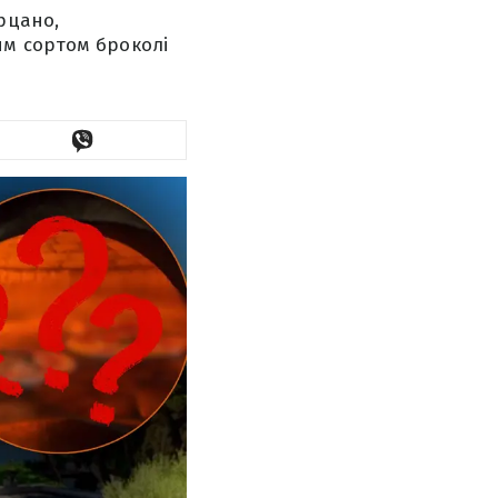
рцано,
им сортом броколі