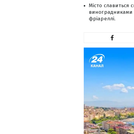
Місто славиться 
виноградниками L
фріареллі.