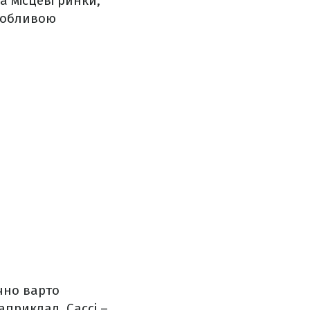
а місцеві ринки,
особливою
чно варто
априклад, Сассі –