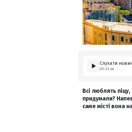
Слухати нови
00:32 хв
Всі люблять піцу, 
придумали? Напевн
саме місті вона н