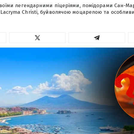
своїми легендарними піцеріями, помідорами Сан-Ма
acryma Christi, буйволячою моцарелою та особлив