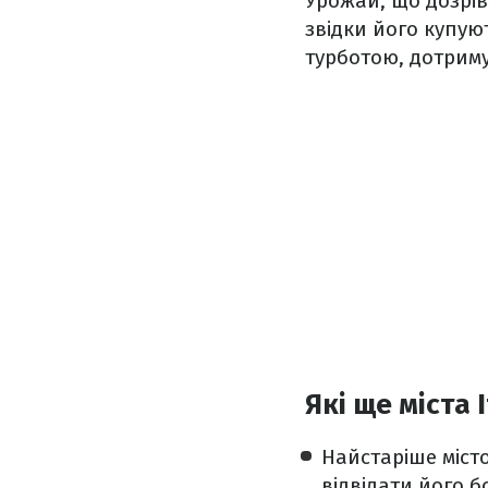
Урожай, що дозрів
звідки його купую
турботою, дотриму
Які ще міста 
Найстаріше місто
відвідати його б