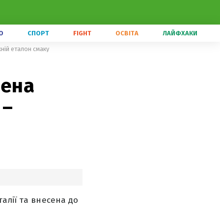
О
СПОРТ
FIGHT
ОСВІТА
ЛАЙФХАКИ
жній еталон смаку
лена
 –
алії та внесена до