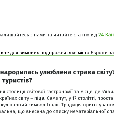
 залишайтесь з нами та читайте статтю від
24 Ка
льне для зимових подорожей: яке місто Європи з
і народилась улюблена страва світу
 туристів?
я столиця світової гастрономії та місце, де з'яви
країнах світу –
піца
. Саме тут, у 17 столітті, прос
кулінарний символ Італії. Традиція приготуванн
ікальна, що внесена до списку нематеріальної 