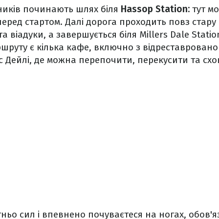
ників починають шлях біля
Hassop Station:
тут м
еред стартом. Далі дорога проходить повз стару
та віадуки, а завершується біля Millers Dale Stati
ршруту є кілька кафе, включно з відреставрован
с Дейлі, де можна перепочити, перекусити та схо
ньо сил і впевнено почуваєтеся на ногах, обов'я