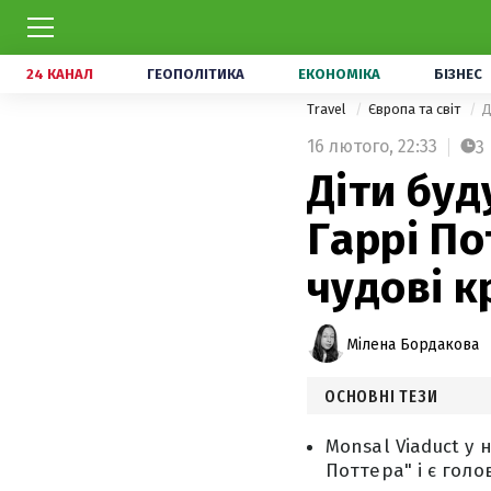
24 КАНАЛ
ГЕОПОЛІТИКА
ЕКОНОМІКА
БІЗНЕС
Travel
Європа та світ
Д
16 лютого,
22:33
3
Діти буд
Гаррі По
чудові к
Мілена Бордакова
ОСНОВНІ ТЕЗИ
Monsal Viaduct у 
Поттера" і є гол