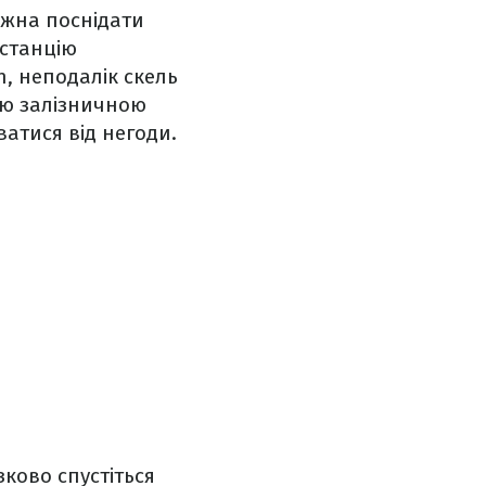
ожна поснідати
 станцію
on, неподалік скель
ою залізничною
ватися від негоди.
зково спустіться