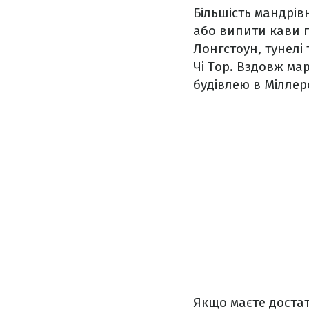
Більшість мандрів
або випити кави п
Лонгстоун, тунелі 
Чі Тор. Вздовж ма
будівлею в Міллер
Якщо маєте достат