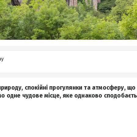
ну
рироду, спокійні прогулянки та атмосферу, що н
о одне чудове місце, яке однаково сподобаєтьс