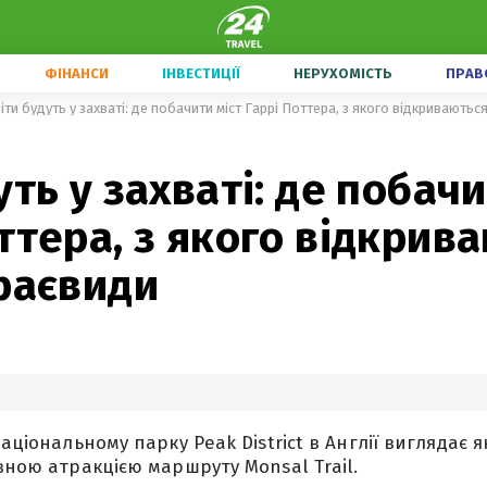
ФІНАНСИ
ІНВЕСТИЦІЇ
НЕРУХОМІСТЬ
ПРАВ
іти будуть у захваті: де побачити міст Гаррі Поттера, з якого відкриваютьс
уть у захваті: де побачи
ттера, з якого відкрив
раєвиди
національному парку Peak District в Англії виглядає я
овною атракцією маршруту Monsal Trail.