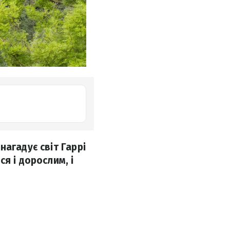
агадує світ Гаррі
я і дорослим, і