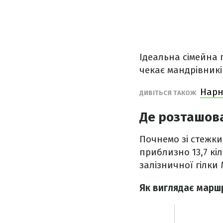
Ідеальна сімейна 
чекає мандрівників
Нарні
ДИВІТЬСЯ ТАКОЖ
Де розташова
Почнемо зі стежки 
приблизно 13,7 к
залізничної гілки
Як виглядає маршр