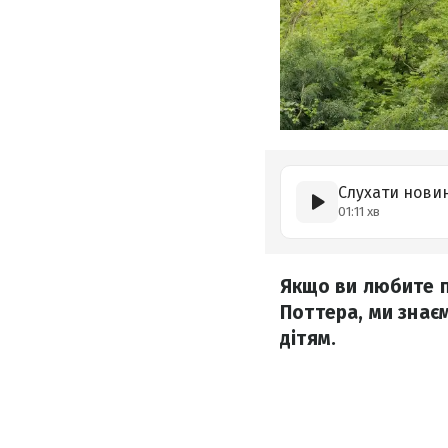
Слухати нови
01:11 хв
Якщо ви любите п
Поттера, ми знаєм
дітям.