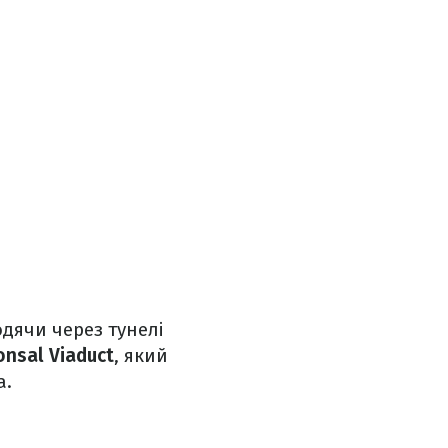
одячи через тунелі
nsal Viaduct
, який
а.