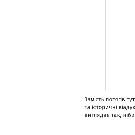
Замість потягів ту
та історичні віа
виглядає так, ніби