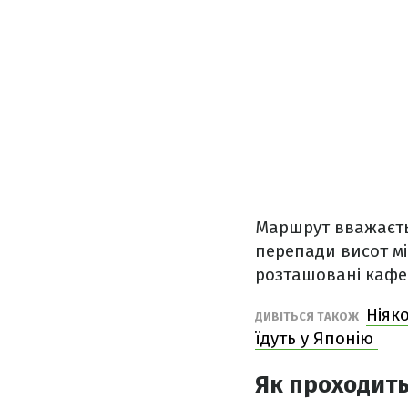
Маршрут вважаєтьс
перепади висот мін
розташовані кафе
Ніяко
ДИВІТЬСЯ ТАКОЖ
їдуть у Японію
Як проходит