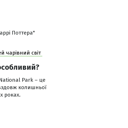
аррі Поттера"
цей чарівний світ
 особливий?
National Park – це
 вздовж колишньої
-х роках.