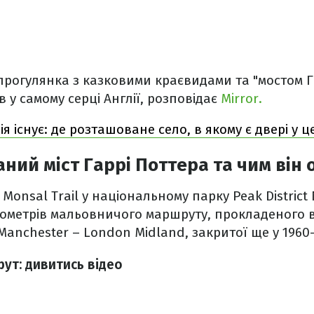
прогулянка з казковими краєвидами та "мостом Г
 у самому серці Англії, розповідає
Mirror.
я існує: де розташоване село, в якому є двері у 
ний міст Гаррі Поттера та чим він
Monsal Trail у національному парку Peak District 
ілометрів мальовничого маршруту, прокладеного
 Manchester – London Midland, закритої ще у 1960
ут: дивитись відео