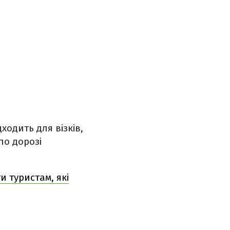
одить для візків,
по дорозі
и туристам, які