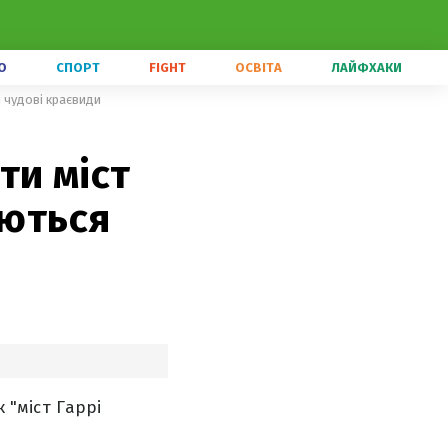
О
СПОРТ
FIGHT
ОСВІТА
ЛАЙФХАКИ
я чудові краєвиди
ти міст
аються
к "міст Гаррі