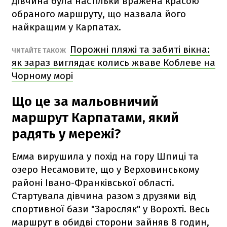
Дівчина була настільки вражена красою
обраного маршруту, що назвала його
найкращим у Карпатах.
Порожні пляжі та забиті вікна:
ЧИТАЙТЕ ТАКОЖ
як зараз виглядає колись жваве Коблеве на
Чорному морі
Що це за мальовничий
маршрут Карпатами, який
радять у мережі?
Емма вирушила у похід на гору Шпиці та
озеро Несамовите, що у Верховинському
районі Івано-Франківської області.
Стартувала дівчина разом з друзями від
спортивної бази "Заросляк" у Ворохті. Весь
маршрут в обидві сторони зайняв 8 годин,