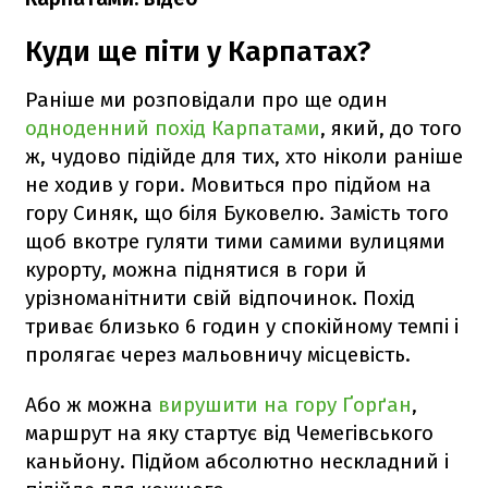
Куди ще піти у Карпатах?
Раніше ми розповідали про ще один
одноденний похід Карпатами
, який, до того
ж, чудово підійде для тих, хто ніколи раніше
не ходив у гори. Мовиться про підйом на
гору Синяк, що біля Буковелю. Замість того
щоб вкотре гуляти тими самими вулицями
курорту, можна піднятися в гори й
урізноманітнити свій відпочинок. Похід
триває близько 6 годин у спокійному темпі і
пролягає через мальовничу місцевість.
Або ж можна
вирушити на гору Ґорґан
,
маршрут на яку стартує від Чемегівського
каньйону. Підйом абсолютно нескладний і