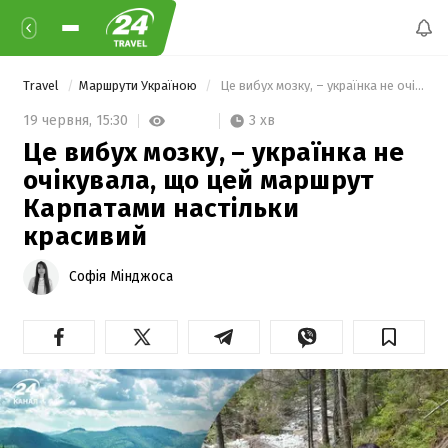
Travel
Маршрути Україною
 Це вибух мозку, – українка не очікувала, що цей маршрут Карпатами настільки красивий 
3 хв
19 червня,
15:30
Це вибух мозку, – українка не
очікувала, що цей маршрут
Карпатами настільки
красивий
Софія Мінджоса