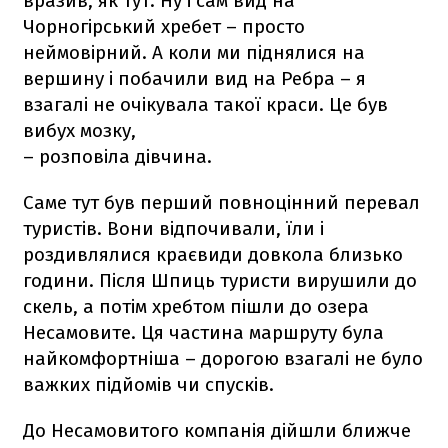
вразив, як тут. Ну і сам вид на
Чорногірський хребет – просто
неймовірний. А коли ми піднялися на
вершину і побачили вид на Ребра – я
взагалі не очікувала такої краси. Це був
вибух мозку,
– розповіла дівчина.
Саме тут був перший повноцінний перевал
туристів. Вони відпочивали, їли і
роздивлялися краєвиди довкола близько
години. Після Шпиць туристи вирушили до
скель, а потім хребтом пішли до озера
Несамовите. Ця частина маршруту була
найкомфортніша – дорогою взагалі не було
важких підйомів чи спусків.
До Несамовитого компанія дійшли ближче