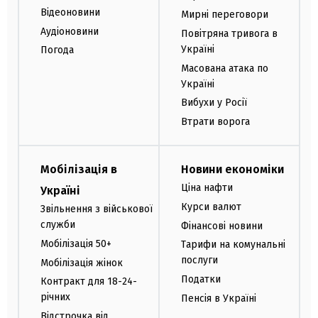
Відеоновини
Мирні переговори
Аудіоновини
Повітряна тривога в
Україні
Погода
Масована атака по
Україні
Вибухи у Росії
Втрати ворога
Мобілізація в
Новини економіки
Ціна нафти
Україні
Курси валют
Звільнення з військової
служби
Фінансові новини
Мобілізація 50+
Тарифи на комунальні
послуги
Мобілізація жінок
Податки
Контракт для 18-24-
річних
Пенсія в Україні
Відстрочка від