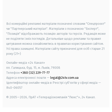
android
apple
smart tv
samsung smart tv
Всі комерційні рекламні матеріали позначені словами "Спецпроєкт"
чи "Партнерський матеріал". Матеріали з позначкою "Експерт",
"Позиція" відображають позицію авторів та героїв. Редакція може
не поділяти їхніх поглядів. Детальніше щодо реклами та правил
цитування можна ознайомитись в правилах користування сайтом.
Усі права захищені.
Матеріали сайту призначені для осіб старше
21
року (21+)
Онлайн-медіа «24 Канал»
пл. Галицька, буд. 15, м. Львів, 79008
Телефон
+380 (32) 229-77-77
Адреса електронної пошти —
legal@24tv.com.ua
Ідентифікатор онлайн-медіа в Реєстрі суб'єктів у сфері медіа —
R40-06057
© 2005—2026,
ПрАТ «Телерадіокомпанія "Люкс"», 24 Канал.