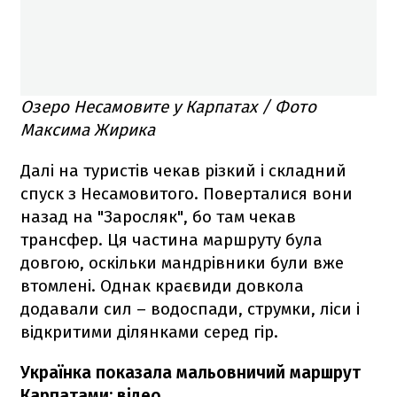
Озеро Несамовите у Карпатах / Фото
Максима Жирика
Далі на туристів чекав різкий і складний
спуск з Несамовитого. Поверталися вони
назад на "Заросляк", бо там чекав
трансфер. Ця частина маршруту була
довгою, оскільки мандрівники були вже
втомлені. Однак краєвиди довкола
додавали сил – водоспади, струмки, ліси і
відкритими ділянками серед гір.
Українка показала мальовничий маршрут
Карпатами: відео