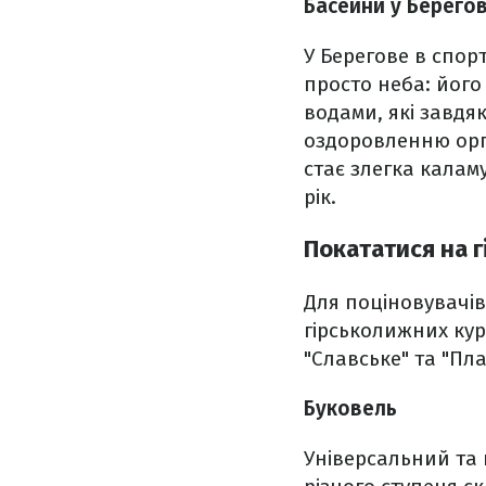
Басейни у Берего
У Берегове в спор
просто неба: його
водами, які завдя
оздоровленню орга
стає злегка калам
рік.
Покататися на 
Для поціновувачів
гірськолижних кур
"Славське" та "Пла
Буковель
Універсальний та 