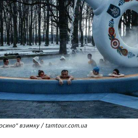
осино" взимку / tamtour.com.ua