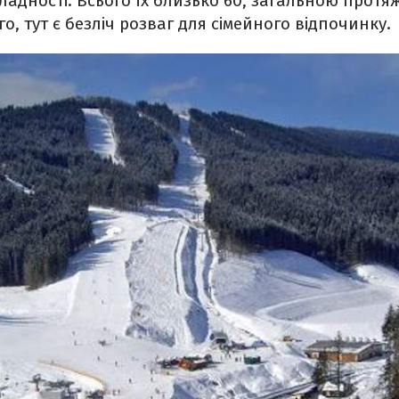
кладності. Всього їх близько 60, загальною протя
ого, тут є безліч розваг для сімейного відпочинку.