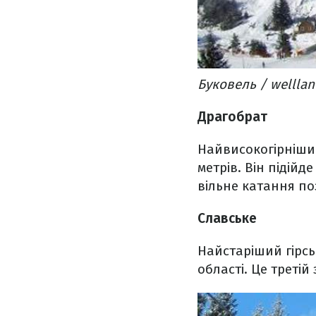
Буковель / wellla
Драгобрат
Найвисокогірніший
метрів. Він підійд
вільне катання по
Славське
Найстаріший гірсь
області. Це третій