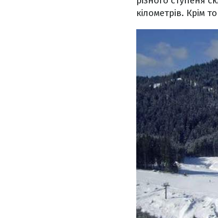
різного ступеня с
кілометрів. Крім т