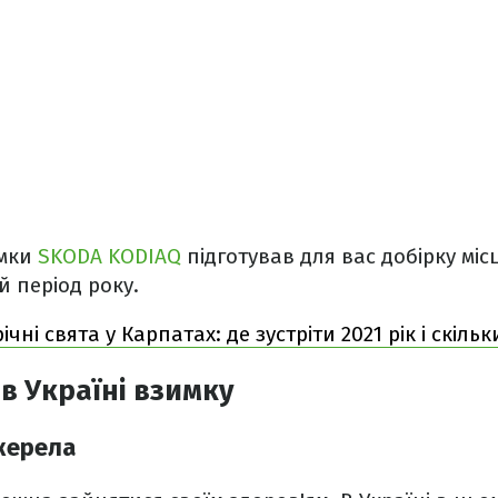
имки
SKODA KODIAQ
підготував для вас добірку міс
й період року.
ічні свята у Карпатах: де зустріти 2021 рік і скіль
 в Україні взимку
жерела