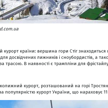
nd.com.ua
 курорт країни: вершина гори Стіг знаходиться н
е для досвідчених лижників і сноубордистів, а та
за трасою. В наявності є трампліни для фрістайлу
колижний курорт, розташований на горі Тростян 
 за популярністю курорт України, що нараховує 11