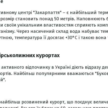
ве
тивному центрі "Закарпаття" – є найбільший те
 розмір становить понад 50 метрів. Наповнюють
ки своїм унікальним властивостям сприяють ком
нізму. Через насичений склад вода набуває темн
утною, температура її досягає +30°C і такою вона
гірськолижних курортах
 активного відпочинку в Україні діють відразу де
ортів. Найбільш популярними вважаються "Буков
й".
найбільш розвинений курорт, що поєднує величез