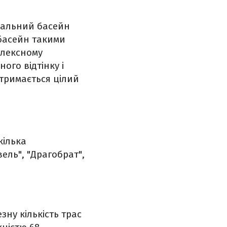
рмальний басейн
 басейн такими
плексному
ого відтінку і
 тримається цілий
кілька
ель", "Драгобрат",
ну кількість трас