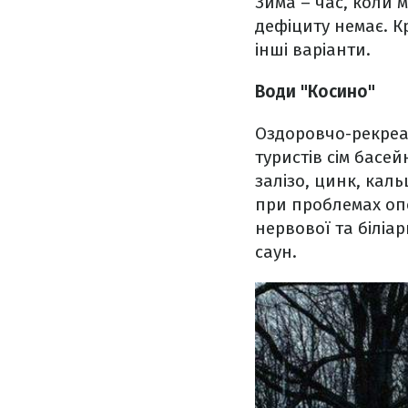
Зима – час, коли 
дефіциту немає. К
інші варіанти.
Води "Косино"
Оздоровчо-рекреа
туристів сім басе
залізо, цинк, кал
при проблемах оп
нервової та біліар
саун.