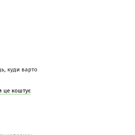
ць, куди варто
ки це коштує