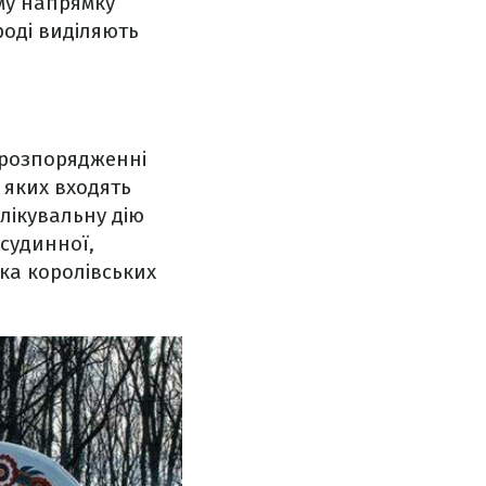
ому напрямку
роді виділяють
 розпорядженні
 яких входять
 лікувальну дію
судинної,
ька королівських