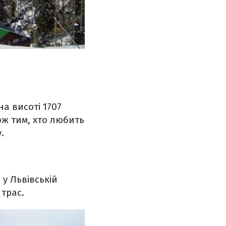
а висоті 1707
кож тим, хто любить
.
у Львівській
 трас.