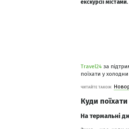
екскурсії містами.
Travel24
за підтр
поїхати у холодни
Новор
ЧИТАЙТЕ ТАКОЖ
Куди поїхати
На термальні д