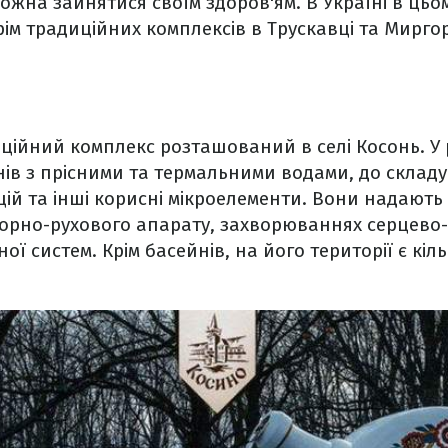
можна зайнятися своїм здоров'ям. В Україні в ць
рім традиційних комплексів в Трускавці та Мирго
ційний комплекс розташований в селі Косонь. У
йнів з прісними та термальними водами, до складу
ьцій та інші корисні мікроелементи. Вони надають
орно-рухового апарату, захворюваннях серцево-
ної систем. Крім басейнів, на його території є кіл