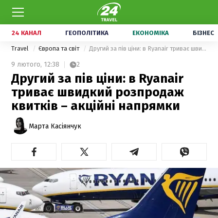
24 КАНАЛ
ГЕОПОЛІТИКА
ЕКОНОМІКА
БІЗНЕС
Travel
Європа та світ
Другий за пів ціни: в Ryanair триває швидкий розпродаж квитків – акційні напрямки
9 лютого,
12:38
2
Другий за пів ціни: в Ryanair
триває швидкий розпродаж
квитків – акційні напрямки
Марта Касіянчук