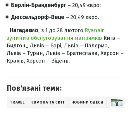
Берлін-Бранденбург
– 20,49 євро;
Дюссельдорф-Веце
– 20,49 євро.
Нагадаємо
, з 1 до 28 лютого
Ryanair
зупинив обслуговування напрямків
Київ –
Бидгощ, Львів – Барі, Львів – Палермо,
Львів – Турин, Львів – Братислава, Херсон –
Краків, Херсон – Відень.
Пов'язані теми:
TRAVEL
ЄВРОПА ТА СВІТ
НОВИНИ ОДЕСИ
ПО