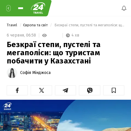
Travel
Європа та світ
 Безкраї степи, пустелі та мегаполіси: що туристам побачити у Казахстані 
4 хв
6 червня,
06:58
Безкраї степи, пустелі та
мегаполіси: що туристам
побачити у Казахстані
Софія Мінджоса