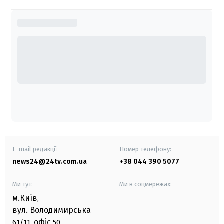
E-mail редакції
Номер телефону:
news24@24tv.com.ua
+38 044 390 5077
Ми тут:
Ми в соцмережах:
м.Київ
,
вул. Володимирська
офіс
61/11,
50