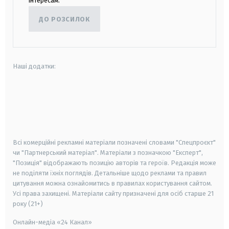
інтересам.
ДО РОЗСИЛОК
Наші додатки:
android
apple
smart tv
samsung smart tv
Всі комерційні рекламні матеріали позначені словами "Спецпроєкт"
чи "Партнерський матеріал". Матеріали з позначкою "Експерт",
"Позиція" відображають позицію авторів та героїв. Редакція може
не поділяти їхніх поглядів. Детальніше щодо реклами та правил
цитування можна ознайомитись в правилах користування сайтом.
Усі права захищені.
Матеріали сайту призначені для осіб старше
21
року (21+)
Онлайн-медіа «24 Канал»