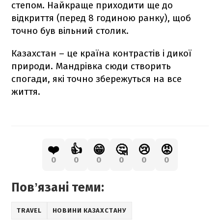
степом. Найкраще приходити ще до
відкриття (перед 8 годиною ранку), щоб
точно був вільний столик.
Казахстан – це країна контрастів і дикої
природи. Мандрівка сюди створить
спогади, які точно збережуться на все
життя.
❤️
👍
😁
🤔
😢
😡
0
0
0
0
0
0
Повʼязані теми:
TRAVEL
НОВИНИ КАЗАХСТАНУ