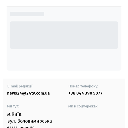
E-mail редакції
Номер телефону:
news24@24tv.com.ua
+38 044 390 5077
Ми тут:
Ми в соцмережах:
м.Київ
,
вул. Володимирська
офіс