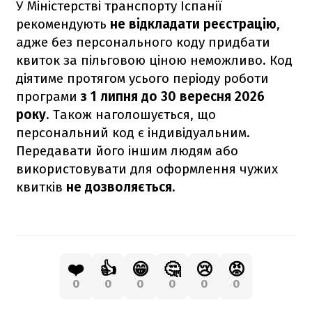
У Міністерстві транспорту Іспанії
рекомендують
не відкладати реєстрацію
,
адже без персонального коду придбати
квиток за пільговою ціною неможливо. Код
діятиме протягом усього періоду роботи
програми
з 1 липня до 30 вересня 2026
року
. Також наголошується, що
персональний код є індивідуальним.
Передавати його іншим людям або
використовувати для оформлення чужих
квитків
не дозволяється.
❤️
👍
😁
🤔
😢
😡
0
0
0
0
0
0