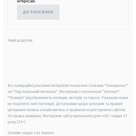
інтересам.
ДО РОЗСИЛОК
Наші додатки:
android
apple
smart tv
samsung smart tv
Всі комерційні рекламні матеріали позначені словами "Спецпроєкт"
чи "Партнерський матеріал". Матеріали з позначкою "Експерт",
"Позиція" відображають позицію авторів та героїв. Редакція може
не поділяти їхніх поглядів. Детальніше щодо реклами та правил
цитування можна ознайомитись в правилах користування сайтом.
Усі права захищені.
Матеріали сайту призначені для осіб старше
21
року (21+)
Онлайн-медіа «24 Канал»