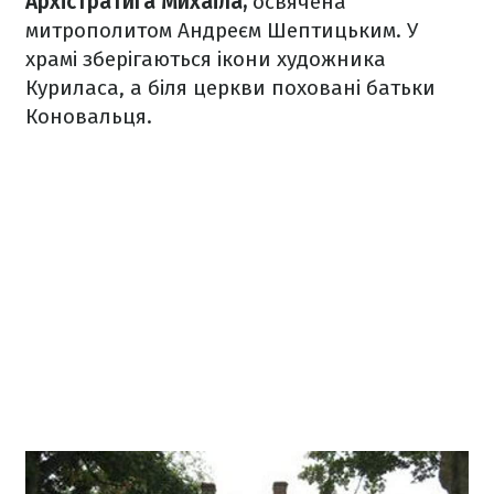
Архістратига Михаїла,
освячена
митрополитом Андреєм Шептицьким. У
храмі зберігаються ікони художника
Куриласа, а біля церкви поховані батьки
Коновальця.