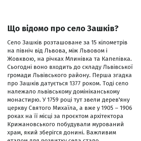
Що відомо про село Зашків?
Село Зашків розташоване за 15 кілометрів
на північ від Львова, між Львовом і
Жовквою, на річках Млинівка та Капелівка.
Сьогодні воно входить до складу Львівської
громади Львівського району. Перша згадка
про Зашків датується 1377 роком. Тоді село
належало львівському домініканському
монастирю. У 1759 році тут звели дерев'яну
церкву Святого Михаїла, а вже у 1905 – 1906
роках на її місці за проєктом архітектора
Крижановського побудували мурований
храм, який зберігся донині. Важливим
етапом для розвитку села стало