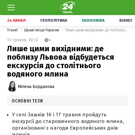
24 КАНАЛ
ГЕОПОЛІТИКА
ЕКОНОМІКА
БІЗНЕС
Travel
Цікаві місця України
Лише цими вихідними: де поблизу Львова відбудеться екскурсія до столітнього водяного млина
13 травня,
10:12
4
Лише цими вихідними: де
поблизу Львова відбудеться
екскурсія до столітнього
водяного млина
Мілена Бордакова
ОСНОВНІ ТЕЗИ
У селі Зашків 16 і 17 травня пройдуть
екскурсії до старовинного водяного млина,
організовані з нагоди Європейських днів
млинів.