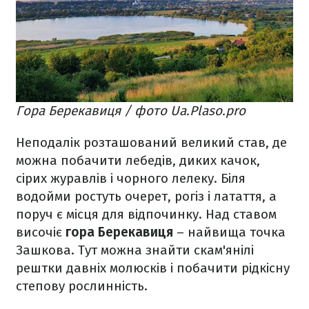
Гора Берекавиця / фото Ua.Plaso.pro
Неподалік розташований великий став, де
можна побачити лебедів, диких качок,
сірих журавлів і чорного лелеку. Біля
водойми ростуть очерет, рогіз і латаття, а
поруч є місця для відпочинку. Над ставом
височіє
гора Берекавиця
– найвища точка
Зашкова. Тут можна знайти скам'янілі
рештки давніх молюсків і побачити рідкісну
степову рослинність.