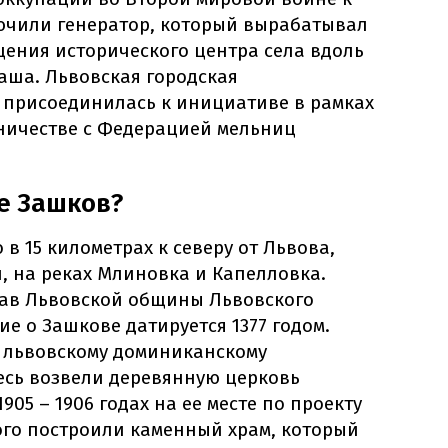
ючили генератор, который вырабатывал
щения исторического центра села вдоль
ша. Львовская городская
присоединилась к инициативе в рамках
дничестве с Федерацией мельниц
ле Зашков?
в 15 километрах к северу от Львова,
, на реках Млиновка и Капелловка.
став Львовской общины Львовского
е о Зашкове датируется 1377 годом.
 львовскому доминиканскому
десь возвели деревянную церковь
1905 – 1906 годах на ее месте по проекту
го построили каменный храм, который