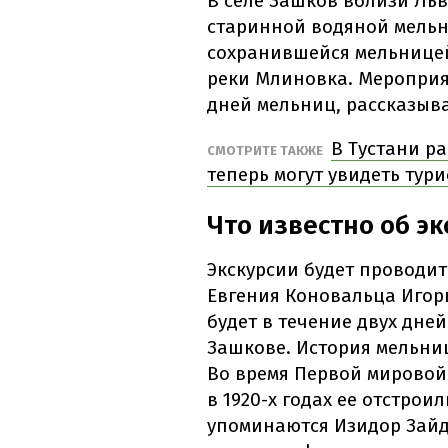
В селе Зашков вблизи Ль
старинной водяной мельн
сохранившейся мельницей
реки Млиновка. Мероприя
дней мельниц, рассказыв
В Тустани р
СМОТРИТЕ ТАКЖЕ
теперь могут увидеть тур
Что известно об эк
Экскурсии будет проводит
Евгения Коновальца Игор
будет в течение двух дней
Зашкове. История мельниц
Во время Первой мировой
в 1920-х годах ее отстро
упоминаются Изидор Зай