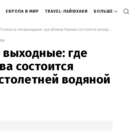
ЕВРОПА И МИР
TRAVEL-ЛАЙФХАКИ
БОЛЬШЕ
 Только в эти выходные: где вблизи Львова состоится экскурсия к столетней водяной мельнице 
ин
и выходные: где
ва состоится
 столетней водяной