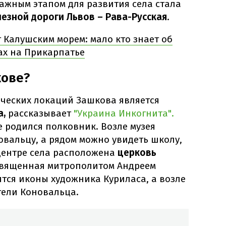
Важным этапом для развития села стала
езной дороги Львов – Рава-Русская
.
 Калушским морем: мало кто знает об
ах на Прикарпатье
кове?
ических локаций Зашкова является
а,
рассказывает
"Украина Инкогнита".
е родился полковник. Возле музея
вальцу, а рядом можно увидеть школу,
 центре села расположена
церковь
вященная митрополитом Андреем
тся иконы художника Куриласа, а возле
ели Коновальца.