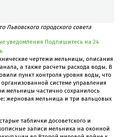
то Львовского городского совета
ые уведомления
Подпишитесь на 24
ь
ехнические чертежи мельницы, описания
нала, а также расчеты расхода воды. В
новили пункт контроля уровня воды, что
о организованной системе управления
ри мельницы частично сохранилось
е: жерновая мельница и три вальцовых
старые таблички досоветского и
укописные записи мельника на оконной
 оккупации во Второй мировой войне к