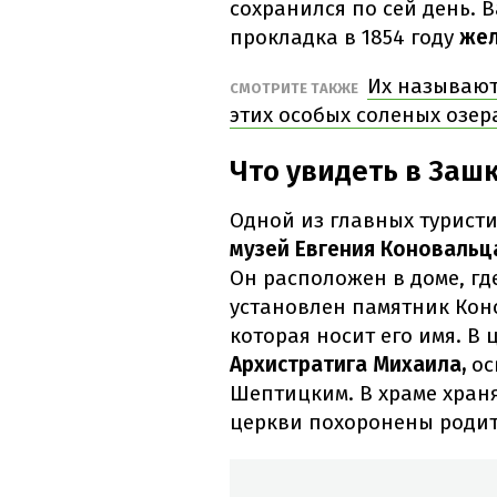
сохранился по сей день. 
прокладка в 1854 году
жел
Их называют
СМОТРИТЕ ТАКЖЕ
этих особых соленых озер
Что увидеть в Заш
Одной из главных турист
музей Евгения Коновальц
Он расположен в доме, гд
установлен памятник Коно
которая носит его имя. В
Архистратига Михаила,
ос
Шептицким. В храме храня
церкви похоронены родит