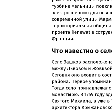
турбине мельницы подкл
электроэнергию для осве
современной улицы Марма
территориальная община 
проекта Renewat в сотру
Франции.
Что известно о се
Село Зашков расположено 
между Львовом и Жовквой
Сегодня оно входит в со
района. Первое упоминани
Тогда село принадлежало
монастырю. В 1759 году з
Святого Михаила, а уже в 
архитектора Крыжановско