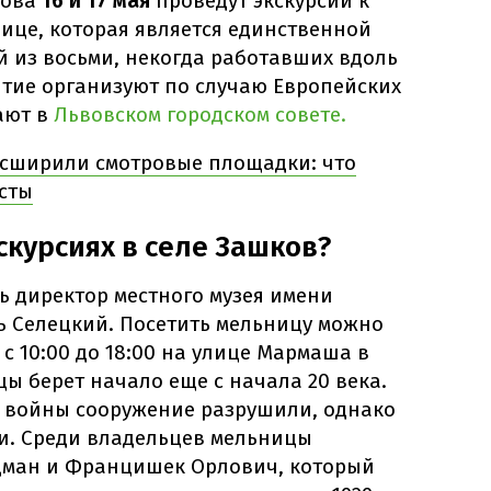
вова
16 и 17 мая
проведут экскурсии к
ице, которая является единственной
 из восьми, некогда работавших вдоль
тие организуют по случаю Европейских
ают в
Львовском городском совете.
асширили смотровые площадки: что
исты
скурсиях в селе Зашков?
ь директор местного музея имени
ь Селецкий. Посетить мельницу можно
 с 10:00 до 18:00 на улице Мармаша в
ы берет начало еще с начала 20 века.
 войны сооружение разрушили, однако
или. Среди владельцев мельницы
дман и Францишек Орлович, который