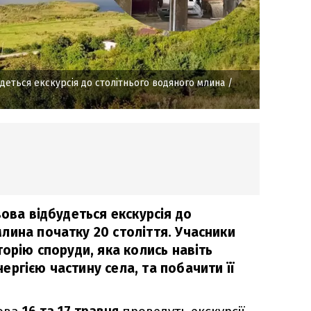
удеться екскурсія до столітнього водяного млина
/
вова відбудеться екскурсія до
лина початку 20 століття. Учасники
торію споруди, яка колись навіть
ргією частину села, та побачити її