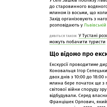
У селі Зашків поблизу Ль
до старовинного водяног
млином із восьми, що кол
Захід організовують з наг
розповідають у
Львівській 
У Тустані ро
ДИВІТЬСЯ ТАКОЖ
можуть побачити туристи
Що відомо про екску
Екскурсії проводитиме дир
Коновальця Ігор Селецьки
двох днів з 10:00 до 18:00
млина бере початок ще з п
світової війни споруду зру
відбудували. Серед власн
Францішек Орлович, який 