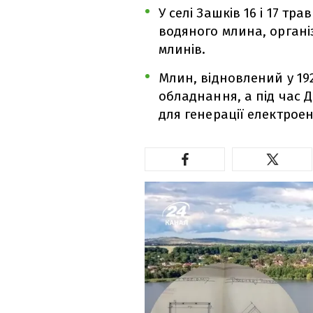
У селі Зашків 16 і 17 тр
водяного млина, органі
млинів.
Млин, відновлений у 192
обладнання, а під час Д
для генерації електроене