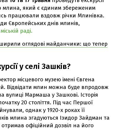
вова
16 та 17 травня
проведуть екскурсії
о млина, який є єдиним збереженим
ись працювали вздовж річки Млинівка.
оди Європейських днів млинів,
міській раді.
зширили оглядові майданчики: що тепер
рсії у селі Зашків?
ектор місцевого музею імені Євгена
й. Відвідати млин можна буде впродовж
 на вулиці Мармаша у Зашкові. Історія
очатку 20 століття. Під час Першої
йнували, однак у 1920-х роках її
иків млина згадуються Ізидор Зайдман та
отримав офіційний дозвіл на його