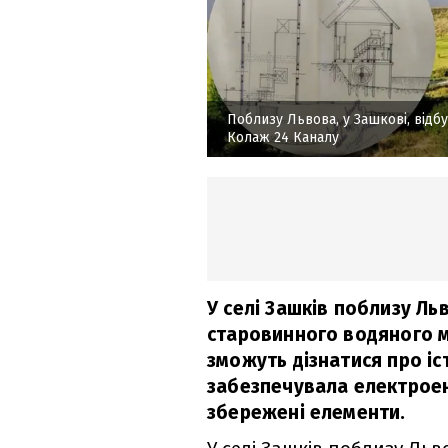
Поблизу Львова, у Зашкові, відб
Колаж 24 Каналу
У селі Зашків поблизу Ль
старовинного водяного м
зможуть дізнатися про іс
забезпечувала електроене
збережені елементи.