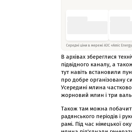
Середні ціни в мережі АЗС «Amic Energ
В архівах збереглися техн
підвідного каналу, а тако
тут навіть встановили пун
про добре організовану с
Усередині млина частково
жорновий млин і три валь
Також там можна побачити
радянського періодів і ру
рамі. Під час німецької оку
млина під'єднали генерат