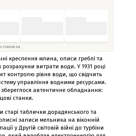
y» станом на
ічні креслення млина, описи греблі та
ж розрахунки витрати води. У 1931 році
кт контролю рівня води, що свідчить
истему управління водними ресурсами.
 збереглося автентичне обладнання:
цові станки.
 старі таблички дорадянського та
кописні записи мельника на віконній
пації у Другій світовій війні до турбіни
ор, який виробляв електроенергію для