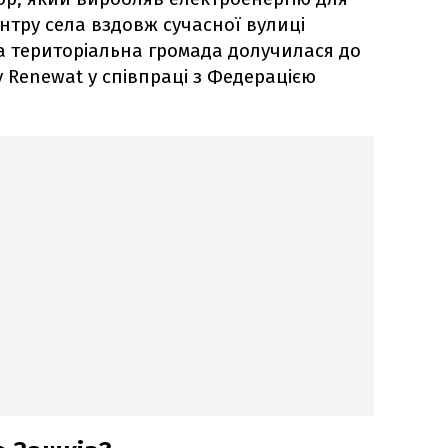
нтру села вздовж сучасної вулиці
а територіальна громада долучилася до
у Renewat у співпраці з Федерацією