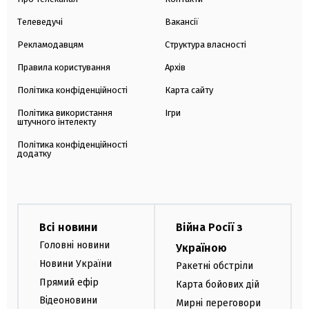
Телеведучі
Вакансії
Рекламодавцям
Структура власності
Правила користування
Архів
Політика конфіденційності
Карта сайту
Політика використання
Ігри
штучного інтелекту
Політика конфіденційності
додатку
Всі новини
Війна Росії з
Головні новини
Україною
Новини України
Ракетні обстріли
Прямий ефір
Карта бойових дій
Відеоновини
Мирні переговори