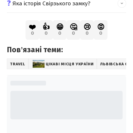
❓
Яка історія Свірзького замку?
❤️
👍
😁
🤔
😢
😡
0
0
0
0
0
0
Повʼязані теми:
TRAVEL
ЦІКАВІ МІСЦЯ УКРАЇНИ
ЛЬВІВСЬКА ОБ