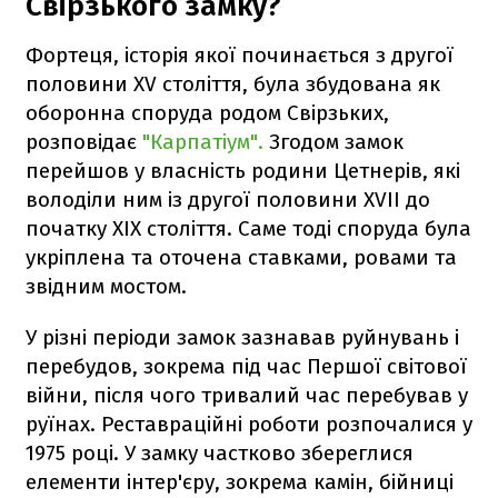
Свірзького замку?
Фортеця, історія якої починається з другої
половини XV століття, була збудована як
оборонна споруда родом Свірзьких,
розповідає
"Карпатіум".
Згодом замок
перейшов у власність родини Цетнерів, які
володіли ним із другої половини XVII до
початку XIX століття. Саме тоді споруда була
укріплена та оточена ставками, ровами та
звідним мостом.
У різні періоди замок зазнавав руйнувань і
перебудов, зокрема під час Першої світової
війни, після чого тривалий час перебував у
руїнах. Реставраційні роботи розпочалися у
1975 році. У замку частково збереглися
елементи інтер'єру, зокрема камін, бійниці