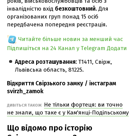
років, військовослужбовців та осіб з
інвалідністю вхід
безкоштовний.
Для
організованих груп понад 15 осіб
передбачена попередня реєстрація.
Читайте більше новин за менший час
Підпишіться на 24 Канал у Telegram
Додати
Адреса розташування:
Т1411, Свірж,
Львівська область, 81225.
Відкриття Свірзького замку / інстаграм
svirzh_zamok
Не тільки фортеця: ви точно
ДИВІТЬСЯ ТАКОЖ
не знали, що таке є у Кам'янці-Подільському
Що відомо про історію