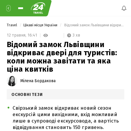
Travel
Цікаві місця України
 Відомий замок Львівщини відкриває двері для туристів: коли можна завітати та яка ціна квитків 
3 хв
12 травня,
16:41
Відомий замок Львівщини
відкриває двері для туристів:
коли можна завітати та яка
ціна квитків
Мілена Бордакова
ОСНОВНІ ТЕЗИ
Свірзький замок відкриває новий сезон
екскурсій цими вихідними, вхід можливий
лише в супроводі екскурсовода, а вартість
відвідування становить 150 гривень.