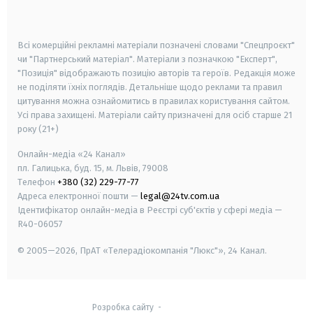
smart tv
samsung smart tv
Всі комерційні рекламні матеріали позначені словами "Спецпроєкт"
чи "Партнерський матеріал". Матеріали з позначкою "Експерт",
"Позиція" відображають позицію авторів та героїв. Редакція може
не поділяти їхніх поглядів. Детальніше щодо реклами та правил
цитування можна ознайомитись в правилах користування сайтом.
Усі права захищені.
Матеріали сайту призначені для осіб старше
21
року (21+)
Онлайн-медіа «24 Канал»
пл. Галицька, буд. 15, м. Львів, 79008
Телефон
+380 (32) 229-77-77
Адреса електронної пошти —
legal@24tv.com.ua
Ідентифікатор онлайн-медіа в Реєстрі суб'єктів у сфері медіа —
R40-06057
© 2005—2026,
ПрАТ «Телерадіокомпанія "Люкс"», 24 Канал.
Розробка сайту
-