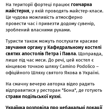
На території фортеці працює
гончарна
майстерня
, у якій проводять майстер-класи.
Це чудова можливість атмосферно
провести час і привезти додому сувенір,
зроблений власними руками.
Туристи також можуть послухати красиве
звучання органу у Кафедральному костелі
святих апостолів Петра і Павла.
Щоправда,
лише під час меси. До речі, цей костел є
кінцевою точкою шляху Camino Podolico –
офіційного Шляху святого Якова в Україні.
На смачну вечерю авторка відео радить
відправитися у ресторан "Бона", де готують
страви подільської кухні.
Українка розповіла про небанальні локації