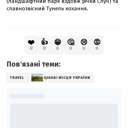
(ландшафтний парк вздовж річки Случ) та
славнозвісний Тунель кохання.
❤️
👍
😁
🤔
😢
😡
0
0
0
0
0
0
Повʼязані теми:
TRAVEL
ЦІКАВІ МІСЦЯ УКРАЇНИ