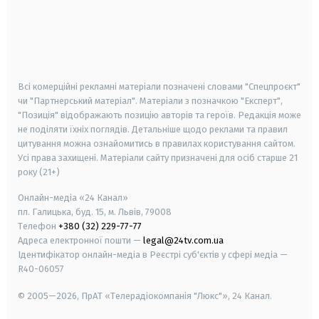
android
apple
smart tv
samsung smart tv
Всі комерційні рекламні матеріали позначені словами "Спецпроєкт"
чи "Партнерський матеріал". Матеріали з позначкою "Експерт",
"Позиція" відображають позицію авторів та героїв. Редакція може
не поділяти їхніх поглядів. Детальніше щодо реклами та правил
цитування можна ознайомитись в правилах користування сайтом.
Усі права захищені.
Матеріали сайту призначені для осіб старше
21
року (21+)
Онлайн-медіа «24 Канал»
пл. Галицька, буд. 15, м. Львів, 79008
Телефон
+380 (32) 229-77-77
Адреса електронної пошти —
legal@24tv.com.ua
Ідентифікатор онлайн-медіа в Реєстрі суб'єктів у сфері медіа —
R40-06057
© 2005—2026,
ПрАТ «Телерадіокомпанія "Люкс"», 24 Канал.