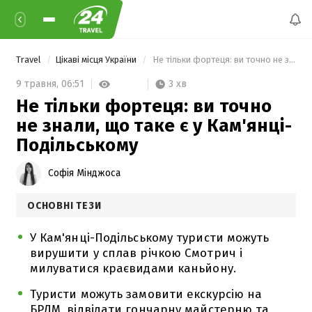
Travel
Цікаві місця України
 Не тільки фортеця: ви точно не знали, що таке є у Кам'янці-Подільському 
3 хв
9 травня,
06:51
Не тільки фортеця: ви точно
не знали, що таке є у Кам'янці-
Подільському
Софія Мінджоса
ОСНОВНІ ТЕЗИ
У Кам'янці-Подільському туристи можуть
вирушити у сплав річкою Смотрич і
милуватися краєвидами каньйону.
Туристи можуть замовити екскурсію на
БРДМ, відвідати гончарну майстерню та