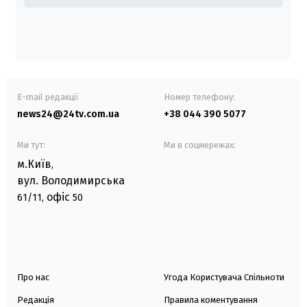
E-mail редакції
Номер телефону:
news24@24tv.com.ua
+38 044 390 5077
Ми тут:
Ми в соцмережах:
м.Київ
,
вул. Володимирська
офіс
61/11,
50
Про нас
Угода Користувача Спільноти
Редакція
Правила коментування