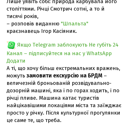
Лише уявіть собі: природа карбувала його
століттями. Річці Смотрич сотні, а то й
тисячі років,
– розповів виданню
"Шпальта"
краєзнавець Ігор Касіяник.
Якщо Telegram заблокують
Не губіть 24
Канал – підписуйтеся на нас у WhatsApp
Додати
А ті, що хочу більш екстремальних вражень,
можуть
замовити екскурсію на БРДМ
–
величезній броньованій розвідувально-
дозорній машині, яка і по горах ходить, і по
річці пливе. Машина катає туристів
найцікавішими локаціями міста та заїжджає
просто у річку. Після культурної прогулянки
це саме те, що треба.