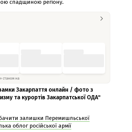
ною спадщиною регіону.
y» станом на
замки Закарпаття онлайн / фото з
изму та курортів Закарпатської ОДА"
бачити залишки Перемишльської
лька облог російської армії