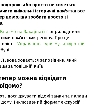
а подорожі або просто не хочеться
ачити унікальні історичні пам'ятки все
пер це можна зробити просто зі
а.
"Вітаємо на Закарпатті"
оприлюднили
чними пам'ятками регіону. Про це
торінці
"Управління туризму та курортів
буці.
 Львова ховається заповідник, який
шим за тодішній Київ
тепер можна відвідати
 відомо?
ють досліджувати відомі замки та палаци
з дому. Інклюзивний формат екскурсій