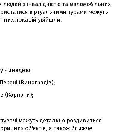
 людей з інвалідністю та маломобільних
ористатися віртуальними турами можуть
тупних локацій увійшли:
у Чинадієві;
ерені (Виноградів);
в (Карпати);
тувачі можуть детально роздивитися
сторичних об'єктів, а також ближче