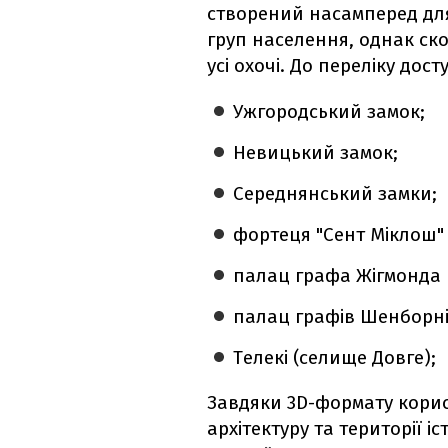
створений насамперед для
груп населення, однак ск
усі охочі. До переліку дос
Ужгородський замок;
Невицький замок;
Середнянський замки;
фортеця "Сент Міклош" 
палац графа Жігмонда П
палац графів Шенборні
Телекі (селище Довге);
Завдяки 3D-формату корис
архітектуру та території і