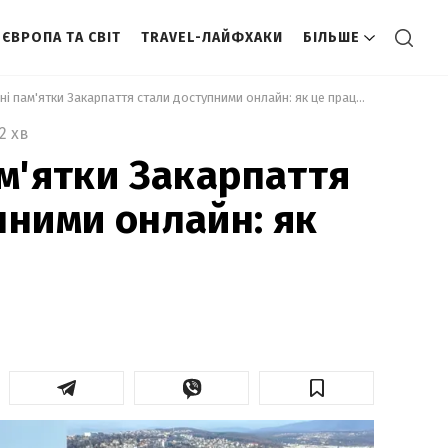
ЄВРОПА ТА СВІТ
TRAVEL-ЛАЙФХАКИ
БІЛЬШЕ
 Історичні пам'ятки Закарпаття стали доступними онлайн: як це працює 
2 хв
ам'ятки Закарпаття
пними онлайн: як