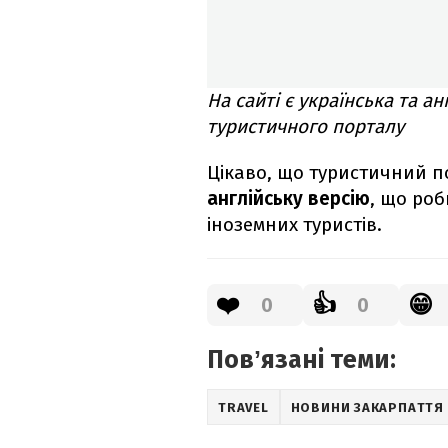
На сайті є українська та ан
туристичного порталу
Цікаво, що туристичний по
англійську версію
, що роб
іноземних туристів.
❤️
👍
😁
0
0
Повʼязані теми:
TRAVEL
НОВИНИ ЗАКАРПАТТЯ