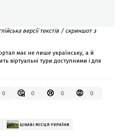
глійська версії текстів / скриншот з
ртал має не лише українську, а й
ить віртуальні тури доступними і для
🤔
😢
😡
0
0
0
0
ЦІКАВІ МІСЦЯ УКРАЇНИ