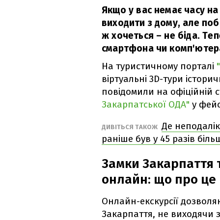
Якщо у вас немає часу н
виходити з дому, але поб
ж хочеться – не біда. Те
смартфона чи комп'ютер
На туристичному порталі
віртуальні 3D-тури істори
повідомили на офіційній с
Закарпатської ОДА"
у фейс
Де неподалік
ДИВІТЬСЯ ТАКОЖ
раніше був у 45 разів біль
Замки Закарпаття 
онлайн: що про це
Онлайн-екскурсії дозволя
Закарпаття, не виходячи 