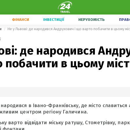
ФІНАНСИ
ІНВЕСТИЦІЇ
НЕРУХОМІСТЬ
ПРАВ
ни
Не у Львові: де народився Андрухович і що варто побачити в цьому міс
3
ові: де народився Андр
 побачити в цьому міст
народився в Івано-Франківську, де місто славиться
ажливим центром регіону Галичина.
ку варто відвідати міську ратушу, Стометрівку, пар
і фонтани.