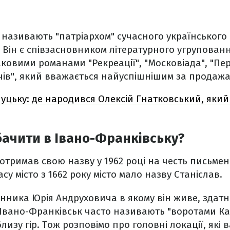
називають "патріархом" сучасного українського 
. Він є співзасновником літературного угруповання
ковими романами "Рекреації", "Московіада", "Пер
чів", який вважається найуспішнішим за продаж
Луцьку: де народився Олексій Гнатковський, яки
ачити в Івано-Франківську?
отримав свою назву у 1962 році на честь письме
су місто з 1662 року місто мало назву Станіслав.
енника Юрія Андруховича в якому він живе, здатн
Івано-Франківськ часто називають "воротами Ка
изу гір. Тож розповімо про головні локації, які