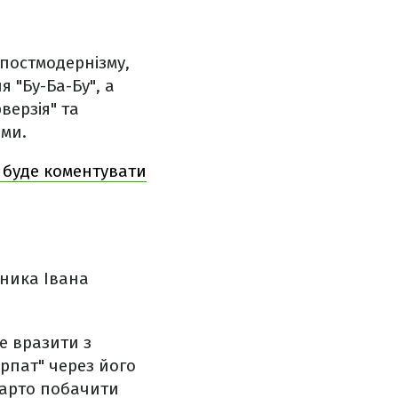
постмодернізму,
 "Бу-Ба-Бу", а
верзія" та
ами.
й буде коментувати
нника Івана
е вразити з
рпат" через його
 варто побачити