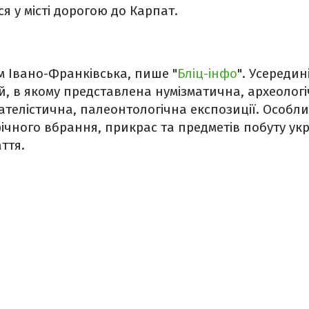
ся у місті дорогою до Карпат.
м Івано-Франківська, пише "
Бліц-інфо
". Усереди
, в якому представлена нумізматична, археологі
ателістична, палеонтологічна експозиції. Особли
ічного вбрання, прикрас та предметів побуту укр
ття.