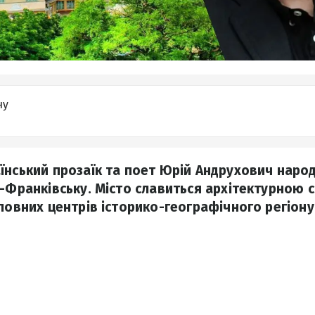
ну
їнський прозаїк та поет Юрій Андрухович наро
о-Франківську. Місто славиться архітектурною 
оловних центрів історико-географічного регіону