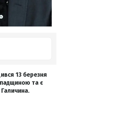
дився 13 березня
спадщиною та є
 Галичина.