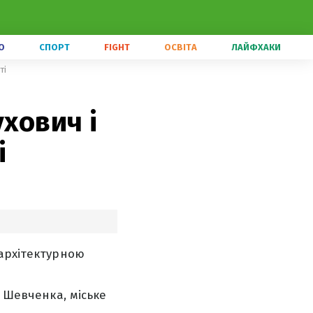
О
СПОРТ
FIGHT
ОСВІТА
ЛАЙФХАКИ
ті
ухович і
і
 архітектурною
к Шевченка, міське