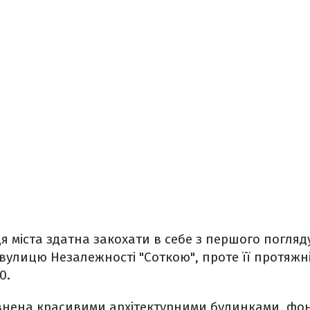
 міста здатна закохати в себе з першого погляду
улицю Незалежності "Соткою", проте її протяжні
0.
внена красивими архітектурними будинками, фо