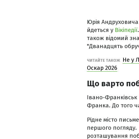
Юрія Андруховича 
йдеться у
Вікіпедії
також відомий зна
"Дванадцять обру
Не у 
ЧИТАЙТЕ ТАКОЖ
Оскар 2026
Що варто поб
Івано-Франківськ 
Франка. До того ча
Рідне місто письм
першого погляду. 
розташування побл