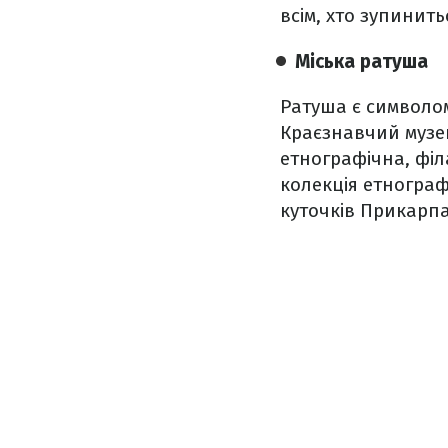
всім, хто зупинить
Міська ратуша
Ратуша є символо
Краєзнавчий музей
етнографічна, філ
колекція етнограф
куточків Прикарпа