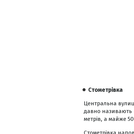
Стометрівка
Центральна вулиця
давно називають в
метрів, а майже 50
Стометрівка напо