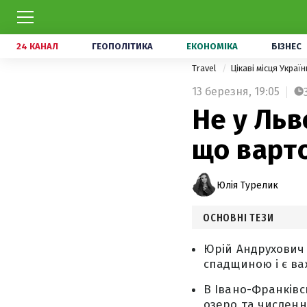
24 КАНАЛ
ГЕОПОЛІТИКА
ЕКОНОМІКА
БІЗНЕС
Travel
Цікаві місця Украї
13 березня,
19:05
Не у Льв
що варто
Юлія Турелик
ОСНОВНІ ТЕЗИ
Юрій Андрухович 
спадщиною і є в
В Івано-Франківсь
озеро та численн