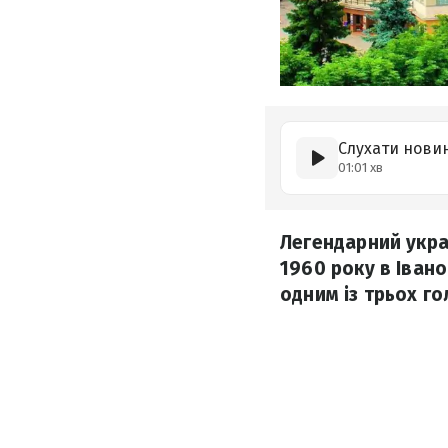
Слухати нови
01:01 хв
Легендарний укра
1960 року в Іван
одним із трьох г